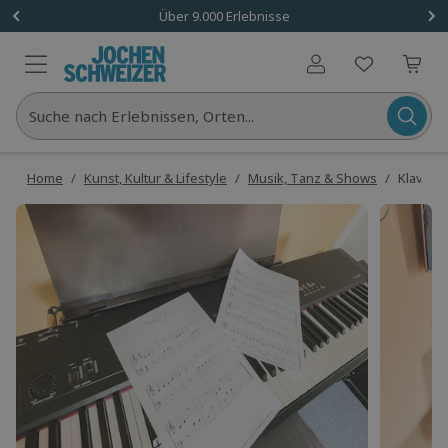
Über 9.000 Erlebnisse
Benutzerkonto
Suche nach Erlebnissen, Orten...
Home
/
Kunst, Kultur & Lifestyle
/
Musik, Tanz & Shows
/
Klavier 