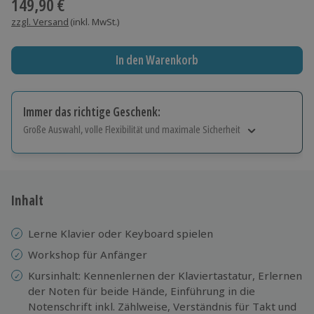
149,90 €
zzgl. Versand
(inkl. MwSt.)
In den Warenkorb
Immer das richtige Geschenk:
Große Auswahl, volle Flexibilität und maximale Sicherheit
Große Auswahl
Über 9.000 Erlebnisse.
Volle Flexibilität
Jeder Gutschein für alle Erlebnisse einlösbar.
Inhalt
Maximale Sicherheit
10 Jahre gültig & verlängerbar.
Lerne Klavier oder Keyboard spielen
Workshop für Anfänger
Kursinhalt: Kennenlernen der Klaviertastatur, Erlernen
der Noten für beide Hände, Einführung in die
Notenschrift inkl. Zählweise, Verständnis für Takt und