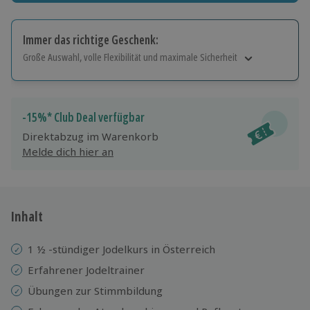
Immer das richtige Geschenk:
Große Auswahl, volle Flexibilität und maximale Sicherheit
Große Auswahl
Über 9.000 Erlebnisse.
Volle Flexibilität
-15%* Club Deal verfügbar
Jeder Gutschein für alle Erlebnisse einlösbar.
Direktabzug im Warenkorb
Maximale Sicherheit
Melde dich hier an
10 Jahre gültig & verlängerbar.
Inhalt
1 ½ -stündiger Jodelkurs in Österreich
Erfahrener Jodeltrainer
Übungen zur Stimmbildung