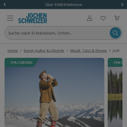
Über 9.000 Erlebnisse
Benutzerkonto
Suche nach Erlebnissen, Orten...
Home
/
Kunst, Kultur & Lifestyle
/
Musik, Tanz & Shows
/
Jodelkur
-15% CLUB DEAL
-15% CLU