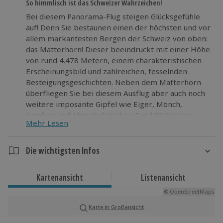
So himmlisch ist das Schweizer Wahrzeichen!
Bei diesem Panorama-Flug steigen Glücksgefühle
auf! Denn Sie bestaunen einen der höchsten und vor
allem markantesten Bergen der Schweiz von oben:
das Matterhorn! Dieser beeindruckt mit einer Höhe
von rund 4.478 Metern, einem charakteristischen
Erscheinungsbild und zahlreichen, fesselnden
Besteigungsgeschichten. Neben dem Matterhorn
überfliegen Sie bei diesem Ausflug aber auch noch
weitere imposante Gipfel wie Eiger, Mönch,
Jungfrau und Aletschgletscher. Rund 90 Minuten
Mehr Lesen
lassen Sie sich im Privatflugzeug die majestätische
Schweizer Bergwelt aus der Vogelperspektive
zeigen und bringen Ihr Herz dabei zum
Die wichtigsten Infos
Höherschlagen.
Dauer
Kartenansicht
Listenansicht
Fliegen Sie auf die Schweizer Alpen und lassen Sie
Ca. 105 Minuten
sich vom Anblick des Matterhorns beflügeln!
© OpenStreetMaps
Karte in Großansicht
Verfügbarkeit / Termine
Montag bis Freitag: ganztags