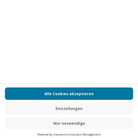
Vertrag widerrufen
FAQs
Kontakt
Zahlungsarten
Über uns
Magazin
Jobs
Partnerprogramm
Versand und Lieferung
Presse
AGB
Cookie Einstellungen
Datenschutz
Nutzungsbedingungen
Online-Marktplatz
Barrierefreiheit
Compliance
Impressum
RECHNUNG