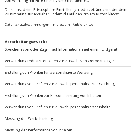
Teilnehmer
+49 89 / 60 60 89 700
Der Gutschein ist gültig für 2 Personen.
Mo-Fr: 9-17 Uhr
b2b@jochen-schweizer.de
www.b2b.jochen-schweizer.de/
Artikelnummer
:
11024
Andere Produkte entdecken