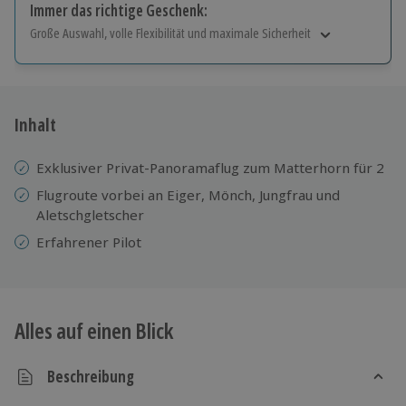
Immer das richtige Geschenk:
Große Auswahl, volle Flexibilität und maximale Sicherheit
Große Auswahl
Über 9.000 Erlebnisse.
Volle Flexibilität
Jeder Gutschein für alle Erlebnisse einlösbar.
Inhalt
Maximale Sicherheit
10 Jahre gültig & verlängerbar.
Exklusiver Privat-Panoramaflug zum Matterhorn für 2
Flugroute vorbei an Eiger, Mönch, Jungfrau und
Aletschgletscher
Erfahrener Pilot
Alles auf einen Blick
Beschreibung