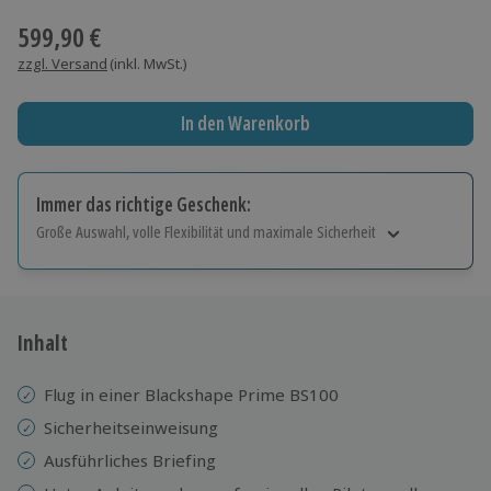
599,90 €
zzgl. Versand
(inkl. MwSt.)
In den Warenkorb
Immer das richtige Geschenk:
Große Auswahl, volle Flexibilität und maximale Sicherheit
Große Auswahl
Über 9.000 Erlebnisse.
Volle Flexibilität
Jeder Gutschein für alle Erlebnisse einlösbar.
Inhalt
Maximale Sicherheit
10 Jahre gültig & verlängerbar.
Flug in einer Blackshape Prime BS100
Sicherheitseinweisung
Ausführliches Briefing