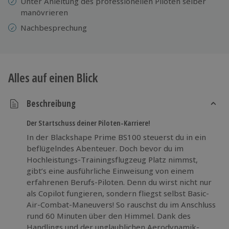
Unter Anleitung des professionellen Piloten selber
manövrieren
Nachbesprechung
Alles auf einen Blick
Beschreibung
Der Startschuss deiner Piloten-Karriere!
In der Blackshape Prime BS100 steuerst du in ein
beflügelndes Abenteuer. Doch bevor du im
Hochleistungs-Trainingsflugzeug Platz nimmst,
gibt’s eine ausführliche Einweisung von einem
erfahrenen Berufs-Piloten. Denn du wirst nicht nur
als Copilot fungieren, sondern fliegst selbst Basic-
Air-Combat-Maneuvers! So rauschst du im Anschluss
rund 60 Minuten über den Himmel. Dank des
Handlings und der unglaublichen Aerodynamik-