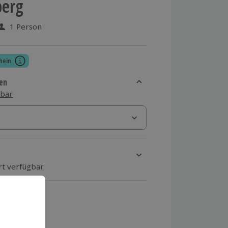
berg
1 Person
 aus 3 Bewertungen
hein
en
sbar
rt verfügbar
ten Schritt einen Termin aus
 MwSt.)