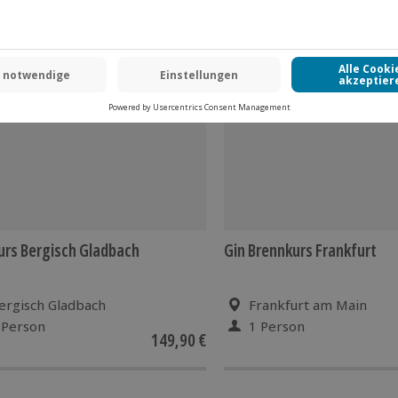
-15% CLUB DEAL
kurs Bergisch Gladbach
Gin Brennkurs Frankfurt
ergisch Gladbach
Frankfurt am Main
 Person
1 Person
149,90 €