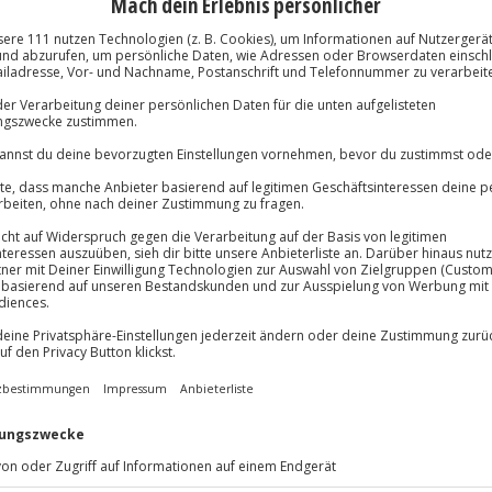
Immer das rich
Große Auswahl, voll
Große Auswa
 Wurst.
Über 9.000 Erle
ische Bratwurst vom Wurstbrät
Volle Flexibil
 erlebst du, wie die Wurst
Jeder Gutschein
leitung zerlegst du das Fleisch,
Maximale Sic
d bereitest das Wurstbrät.
10 Jahre gültig
anlegen. Als kulinarischer
hantasievolles Bratwurst-Menü
n noch mal um die Wurst, wenn du
ger-Orden kämpfst.
alles zur Herstellung leckerer