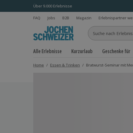
Über 9.000 Erlebnisse
FAQ
Jobs
B2B
Magazin
Erlebnispartner w
Suche nach Erlebnisse
Alle Erlebnisse
Kurzurlaub
Geschenke für
Home
/
Essen & Trinken
/
Bratwurst-Seminar mit Me
Bild 1 von 7