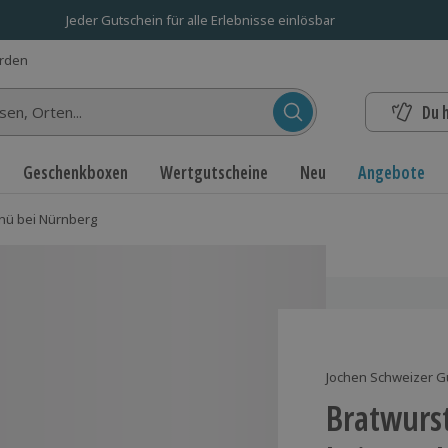
Jeder Gutschein für alle Erlebnisse einlösbar
erden
Du 
n...
Geschenkboxen
Wertgutscheine
Neu
Angebote
nü bei Nürnberg
Jochen Schweizer G
Bratwurs