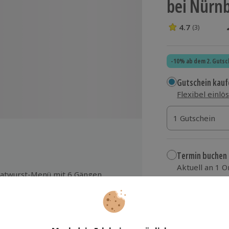
bei Nürn
4.7
(3)
4.7 Sterne von 5
-10% ab dem 2. Gutsc
Gutschein kauf
Flexibel einlö
1 Gutschein
1 Gutschein
1 Gutschein
Termin buchen
Aktuell an 1 O
atwurst-Menü mit 6 Gängen
Wähle im nächs
rst-Quiz mit Preis für den Sieger
144,90 €
eilnahme-Urkunde
rst-Grußkarte vom Erlebnis
zzgl. Versand
(inkl.