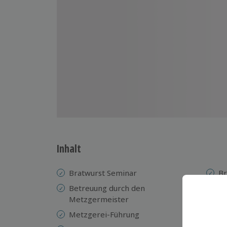
Inhalt
Bratwurst Seminar
Br
Betreuung durch den
Wu
Metzgermeister
T
Metzgerei-Führung
Wu