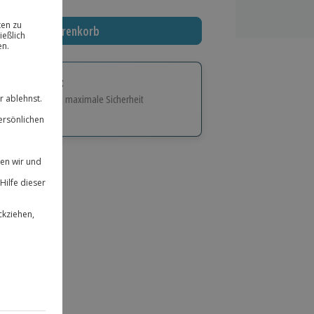
In den Warenkorb
tige Geschenk:
e Flexibilität und maximale Sicherheit
hl
bnisse.
ität
 für alle Erlebnisse einlösbar.
herheit
 & verlängerbar.