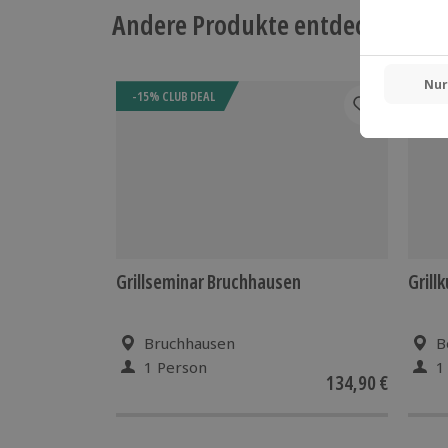
Andere Produkte entdecken
-15% CLUB DEAL
Grillseminar Bruchhausen
Grill
Bruchhausen
B
1 Person
1
134,90 €