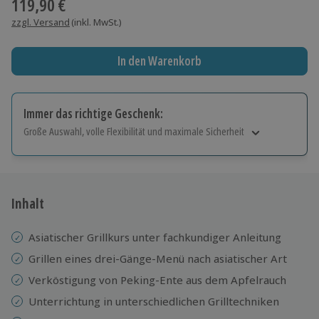
119,90 €
zzgl. Versand
(inkl. MwSt.)
In den Warenkorb
Immer das richtige Geschenk:
Große Auswahl, volle Flexibilität und maximale Sicherheit
Große Auswahl
Über 9.000 Erlebnisse.
Volle Flexibilität
Jeder Gutschein für alle Erlebnisse einlösbar.
Inhalt
Maximale Sicherheit
10 Jahre gültig & verlängerbar.
Asiatischer Grillkurs unter fachkundiger Anleitung
Grillen eines drei-Gänge-Menü nach asiatischer Art
Verköstigung von Peking-Ente aus dem Apfelrauch
Unterrichtung in unterschiedlichen Grilltechniken