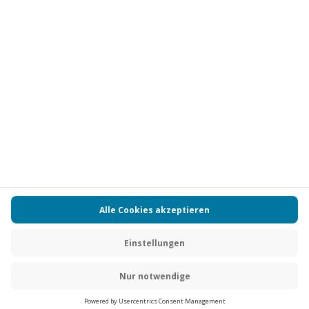
Vertrag widerrufen
FAQs
Kontakt
Zahlungsarten
Über uns
Magazin
Jobs
Partnerprogramm
Versand und Lieferung
Presse
AGB
Cookie Einstellungen
Datenschutz
Nutzungsbedingungen
Online-Marktplatz
Barrierefreiheit
Compliance
Impressum
RECHNUNG