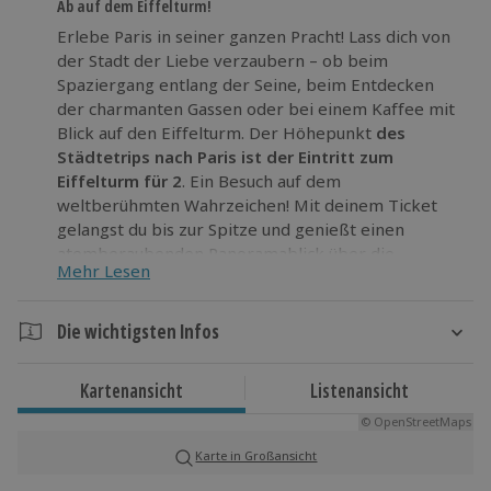
Ab auf dem Eiffelturm!
Erlebe Paris in seiner ganzen Pracht! Lass dich von
der Stadt der Liebe verzaubern – ob beim
Spaziergang entlang der Seine, beim Entdecken
der charmanten Gassen oder bei einem Kaffee mit
Blick auf den Eiffelturm. Der Höhepunkt
des
Städtetrips nach Paris ist der Eintritt zum
Eiffelturm für 2
. Ein Besuch auf dem
weltberühmten Wahrzeichen! Mit deinem Ticket
gelangst du bis zur Spitze und genießt einen
atemberaubenden Panoramablick über die
Mehr Lesen
pulsierende Metropole. Nach einem Tag voller
unvergesslicher Erlebnisse entspannst du in
deinem
gemütlichen 3*-Hotel
, bevor du am
Die wichtigsten Infos
Morgen mit einem leckeren Frühstück in den neuen
Dauer
Tag startest.
Kartenansicht
Listenansicht
3 Tage
Buche jetzt deinen Städtetrip nach Paris und
© OpenStreetMaps
2 Nächte
entdecke Romantik, Kultur und unvergessliche
Ausblicke
!
Karte in Großansicht
Verfügbarkeit / Termine