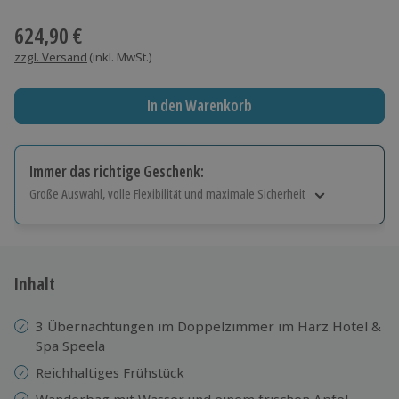
Wähle im nächsten Schritt einen Termin aus
624,90 €
zzgl. Versand
(inkl. MwSt.)
In den Warenkorb
Immer das richtige Geschenk:
Große Auswahl, volle Flexibilität und maximale Sicherheit
Große Auswahl
Über 9.000 Erlebnisse.
Volle Flexibilität
Jeder Gutschein für alle Erlebnisse einlösbar.
Inhalt
Maximale Sicherheit
10 Jahre gültig & verlängerbar.
3 Übernachtungen im Doppelzimmer im Harz Hotel &
Spa Speela
Reichhaltiges Frühstück
Wanderbag mit Wasser und einem frischen Apfel