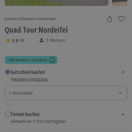
Jochen Schweizer Gutschein
Quad Tour Nordeifel
1 Person
3.8
(4)
3.8 Sterne von 5 aus 4 Bewertungen
-10% ab dem 2. Gutschein
Gutschein kaufen
Flexibel einlösbar
1 Gutschein
1 Gutschein
1 Gutschein
Termin buchen
Aktuell an 1 Ort verfügbar
Wähle im nächsten Schritt einen Termin aus