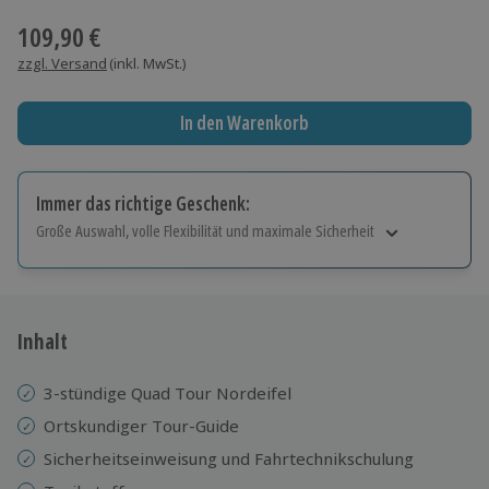
109,90 €
zzgl. Versand
(inkl. MwSt.)
In den Warenkorb
Immer das richtige Geschenk:
Große Auswahl, volle Flexibilität und maximale Sicherheit
Große Auswahl
Über 9.000 Erlebnisse.
Volle Flexibilität
Jeder Gutschein für alle Erlebnisse einlösbar.
Inhalt
Maximale Sicherheit
10 Jahre gültig & verlängerbar.
3-stündige Quad Tour Nordeifel
Ortskundiger Tour-Guide
Sicherheitseinweisung und Fahrtechnikschulung