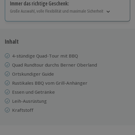
Immer das richtige Geschenk:
Große Auswahl, volle Flexibilität und maximale Sicherheit
Große Auswahl
Über 9.000 Erlebnisse.
Volle Flexibilität
Jeder Gutschein für alle Erlebnisse einlösbar.
Inhalt
Maximale Sicherheit
10 Jahre gültig & verlängerbar.
4-stündige Quad-Tour mit BBQ
Quad Rundtour durchs Berner Oberland
Ortskundiger Guide
Rustikales BBQ vom Grill-Anhänger
Essen und Getränke
Leih-Ausrüstung
Kraftstoff