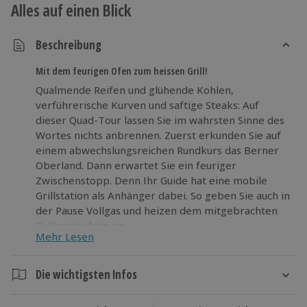
Alles auf einen Blick
Beschreibung
Mit dem feurigen Ofen zum heissen Grill!
Qualmende Reifen und glühende Kohlen,
verführerische Kurven und saftige Steaks: Auf
dieser Quad-Tour lassen Sie im wahrsten Sinne des
Wortes nichts anbrennen. Zuerst erkunden Sie auf
einem abwechslungsreichen Rundkurs das Berner
Oberland. Dann erwartet Sie ein feuriger
Zwischenstopp. Denn Ihr Guide hat eine mobile
Grillstation als Anhänger dabei. So geben Sie auch in
der Pause Vollgas und heizen dem mitgebrachten
Grillgut tüchtig ein.
Mehr Lesen
Sitzen Sie nicht länger wie auf glühenden Kohlen
und heizen Sie mit dem Quad über die Landtrassen!
Die wichtigsten Infos
Dauer