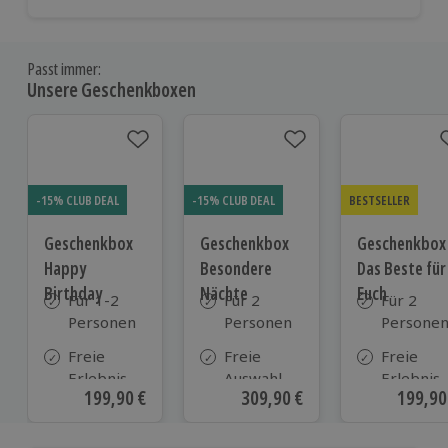
Passt immer:
Unsere Geschenkboxen
-15% CLUB DEAL
-15% CLUB DEAL
BESTSELLER
Geschenkbox
Geschenkbox
Geschenkbox
Happy
Besondere
Das Beste für
Birthday
Nächte
Euch
Für 1-2
Für 2
Für 2
Personen
Personen
Persone
Freie
Freie
Freie
Erlebnis-
Auswahl
Erlebnis-
Aktueller Preis
199,90 €
Aktueller Preis
309,90 €
Aktuell
199,90
Auswahl
aus ca. 290
Auswahl
an ca.
Unterkünften
an ca. 82
1.700
Orten