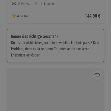
2 Pers.
1 Nacht
Anzahl der Teilnehmer
Aktueller Preis
144,90 €
4.6
(16)
4.6 von 5 Sternen basierend auf 16 Bewertungen
Immer das richtige Geschenk:
Du bist dir nicht sicher, ob dein gewähltes Erlebnis passt? Kein
Problem, denn es ist bequem für jedes andere unserer
Erlebnisse einlösbar.