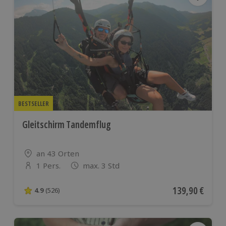
BESTSELLER
Gleitschirm Tandemflug
Standort
an 43 Orten
1 Pers.
max. 3 Std
Anzahl der Teilnehmer
Aktueller Preis
139,90 €
4.9
(526)
4.9 von 5 Sternen basierend auf 526 Bewertungen