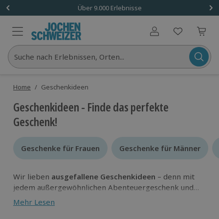
Über 9.000 Erlebnisse
Benutzerkonto
Suche nach Erlebnissen, Orten...
Home
/
Geschenkideen
Geschenkideen - Finde das perfekte
Geschenk!
Geschenke für Frauen
Geschenke für Frauen
Geschenke für Männer
Geschenke für Männer
Wir lieben
ausgefallene Geschenkideen
– denn mit
jedem außergewöhnlichen Abenteuergeschenk und
der entsprechenden Dosis Adrenalin kannst du
Mehr Lesen
erleben, was in dir steckt!