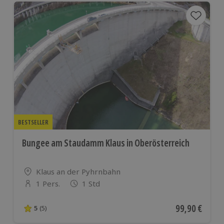
BESTSELLER
Bungee am Staudamm Klaus in Oberösterreich
Standort
Klaus an der Pyhrnbahn
1 Pers.
1 Std
Anzahl der Teilnehmer
Aktueller Pre
99,90 €
5
(5)
5 von 5 Sternen basierend auf 5 Bewertungen