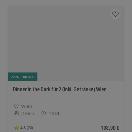
-15% CLUB DEAL
Dinner in the Dark für 2 (inkl. Getränke) Wien
Standort
Wien
2 Pers.
4 Std
Anzahl der Teilnehmer
Aktueller Preis
198,90 €
4.8
(20)
4.8 von 5 Sternen basierend auf 20 Bewertungen