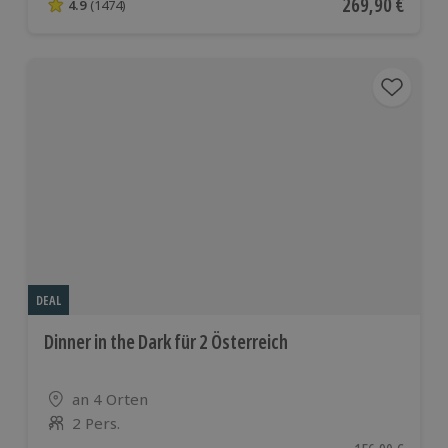
Aktueller Preis
269,90 €
4.9
(1474)
4.9 von 5 Sternen basierend auf 1474 Bewertungen
DEAL
Dinner in the Dark für 2 Österreich
Standort
an 4 Orten
2 Pers.
Anzahl der Teilnehmer