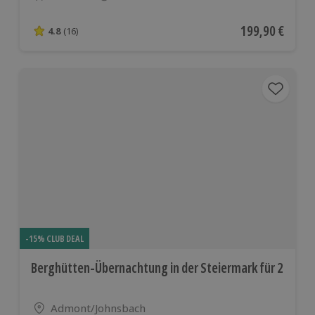
Anzahl der Teilnehmer
Aktueller Preis
199,90 €
4.8
(16)
4.8 von 5 Sternen basierend auf 16 Bewertungen
-15% CLUB DEAL
Berghütten-Übernachtung in der Steiermark für 2
Standort
Admont/Johnsbach