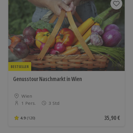
BESTSELLER
Genusstour Naschmarkt in Wien
Standort
Wien
1 Pers.
3 Std
Anzahl der Teilnehmer
Aktueller Pre
35,90 €
4.9
(120)
4.9 von 5 Sternen basierend auf 120 Bewertungen