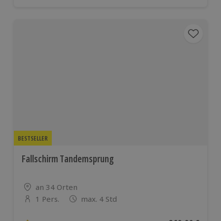
BESTSELLER
Fallschirm Tandemsprung
Standort
an 34 Orten
1 Pers.
max. 4 Std
Anzahl der Teilnehmer