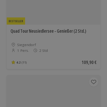
BESTSELLER
Quad Tour Neusiedlersee - Genießer (2 Std.)
Standort
Siegendorf
1 Pers.
2 Std
Anzahl der Teilnehmer
Aktueller Preis
109,90 €
4.2
(11)
4.2 von 5 Sternen basierend auf 11 Bewertungen