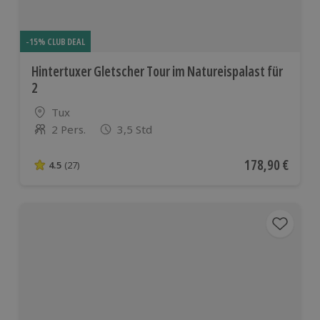
-15% CLUB DEAL
Hintertuxer Gletscher Tour im Natureispalast für
2
Standort
Tux
2 Pers.
3,5 Std
Anzahl der Teilnehmer
Aktueller Preis
178,90 €
4.5
(27)
4.5 von 5 Sternen basierend auf 27 Bewertungen