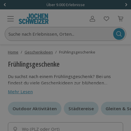
Über 9.000 Erlebnisse
Benutzerkonto
Suche nach Erlebnissen, Orten...
Home
/
Geschenkideen
/
Frühlingsgeschenke
Frühlingsgeschenke
Du suchst nach einem Frühlingsgeschenk? Bei uns
findest du viele Geschenkideen zur blühenden
Jahreszeit.
Mehr Lesen
Outdoor Aktivitäten
Outdoor Aktivitäten
Städtereise
Städtereise
Gleiten & 
Gleiten & 
Wo (PLZ oder Ort)