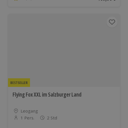
4.2 von 5 Sternen basierend auf 11 Bewertungen
BESTSELLER
Flying Fox XXL im Salzburger Land
Standort
Leogang
1 Pers.
2 Std
Anzahl der Teilnehmer