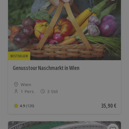
BESTSELLER
Genusstour Naschmarkt in Wien
Standort
Wien
1 Pers.
3 Std
Anzahl der Teilnehmer
Aktueller Pre
35,90 €
4.9
(120)
4.9 von 5 Sternen basierend auf 120 Bewertungen