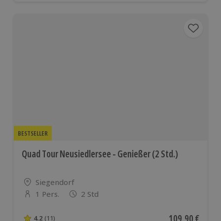
BESTSELLER
Quad Tour Neusiedlersee - Genießer (2 Std.)
Standort
Siegendorf
1 Pers.
2 Std
Anzahl der Teilnehmer
Aktueller Preis
109,90 €
4.2
(11)