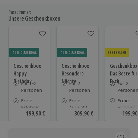
Passt immer:
Unsere Geschenkboxen
-15% CLUB DEAL
-15% CLUB DEAL
BESTSELLER
Geschenkbox
Geschenkbox
Geschenkbox
Happy
Besondere
Das Beste für
Birthday
Nächte
Euch
Für 1-2
Für 2
Für 2
Personen
Personen
Persone
Freie
Freie
Freie
Erlebnis-
Auswahl
Erlebnis-
Aktueller Preis
199,90 €
Aktueller Preis
309,90 €
Aktuell
199,90
Auswahl
aus ca. 290
Auswahl
an ca.
Unterkünften
an ca. 82
1.700
Orten
Orten