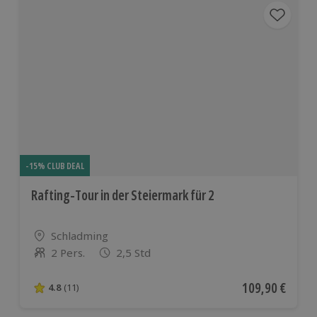
-15% CLUB DEAL
Rafting-Tour in der Steiermark für 2
Standort
Schladming
2 Pers.
2,5 Std
Anzahl der Teilnehmer
Aktueller Preis
109,90 €
4.8
(11)
4.8 von 5 Sternen basierend auf 11 Bewertungen