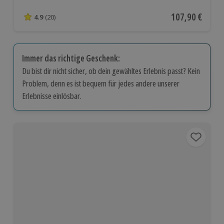
Aktueller Preis
107,90 €
4.9
(20)
4.9 von 5 Sternen basierend auf 20 Bewertungen
Immer das richtige Geschenk:
Du bist dir nicht sicher, ob dein gewähltes Erlebnis passt? Kein
Problem, denn es ist bequem für jedes andere unserer
Erlebnisse einlösbar.