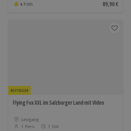
Aktueller Pre
89,90 €
4.7
(93)
4.7 von 5 Sternen basierend auf 93 Bewertungen
BESTSELLER
Flying Fox XXL im Salzburger Land mit Video
Standort
Leogang
1 Pers.
1 Std
Anzahl der Teilnehmer