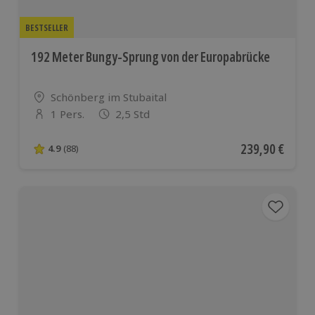
BESTSELLER
192 Meter Bungy-Sprung von der Europabrücke
Standort
Schönberg im Stubaital
1 Pers.
2,5 Std
Anzahl der Teilnehmer
Aktueller Preis
239,90 €
4.9
(88)
4.9 von 5 Sternen basierend auf 88 Bewertungen