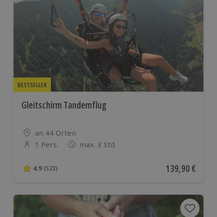
BESTSELLER
Gleitschirm Tandemflug
Standort
an 44 Orten
1 Pers.
max. 3 Std
Anzahl der Teilnehmer
Aktueller Preis
139,90 €
4.9
(523)
4.9 von 5 Sternen basierend auf 523 Bewertungen