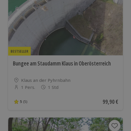
BESTSELLER
Bungee am Staudamm Klaus in Oberösterreich
Standort
Klaus an der Pyhrnbahn
1 Pers.
1 Std
Anzahl der Teilnehmer
Aktueller Pre
99,90 €
5
(5)
5 von 5 Sternen basierend auf 5 Bewertungen