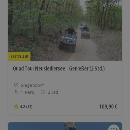
BESTSELLER
Quad Tour Neusiedlersee - Genießer (2 Std.)
Standort
Siegendorf
1 Pers.
2 Std
Anzahl der Teilnehmer
Aktueller Preis
109,90 €
4.2
(11)
4.2 von 5 Sternen basierend auf 11 Bewertungen