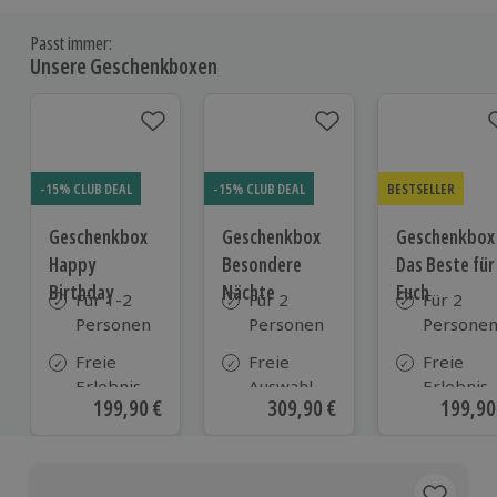
Passt immer:
Unsere Geschenkboxen
-15% CLUB DEAL
-15% CLUB DEAL
BESTSELLER
Geschenkbox
Geschenkbox
Geschenkbox
Happy
Besondere
Das Beste für
Birthday
Nächte
Euch
Für 1-2
Für 2
Für 2
Personen
Personen
Persone
Freie
Freie
Freie
Erlebnis-
Auswahl
Erlebnis-
Aktueller Preis
199,90 €
Aktueller Preis
309,90 €
Aktuell
199,90
Auswahl
aus ca. 290
Auswahl
an ca.
Unterkünften
an ca. 82
1.700
Orten
Orten