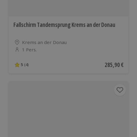
Fallschirm Tandemsprung Krems an der Donau
Standort
Krems an der Donau
1 Pers.
Anzahl der Teilnehmer
Aktueller Preis
285,90 €
5
(4)
5 von 5 Sternen basierend auf 4 Bewertungen