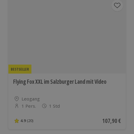
BESTSELLER
Flying Fox XXL im Salzburger Land mit Video
Standort
Leogang
1 Pers.
1 Std
Anzahl der Teilnehmer
Aktueller Preis
107,90 €
4.9
(20)
4.9 von 5 Sternen basierend auf 20 Bewertungen