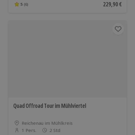
Aktueller Preis
229,90 €
5
(6)
5 von 5 Sternen basierend auf 6 Bewertungen
Quad Offroad Tour im Mühlviertel
Standort
Reichenau im Mühlkreis
1 Pers.
2 Std
Anzahl der Teilnehmer