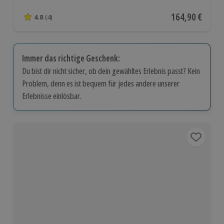
Aktueller Preis
164,90 €
4.8
(4)
4.8 von 5 Sternen basierend auf 4 Bewertungen
Immer das richtige Geschenk:
Du bist dir nicht sicher, ob dein gewähltes Erlebnis passt? Kein
Problem, denn es ist bequem für jedes andere unserer
Erlebnisse einlösbar.