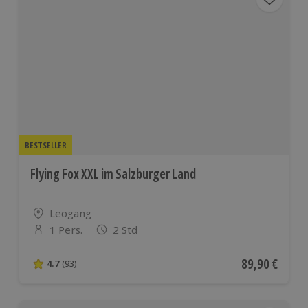
BESTSELLER
Flying Fox XXL im Salzburger Land
Standort
Leogang
1 Pers.
2 Std
Anzahl der Teilnehmer
Aktueller Pre
89,90 €
4.7
(93)
4.7 von 5 Sternen basierend auf 93 Bewertungen