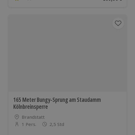
4.8 von 5 Sternen basierend auf 8 Bewertungen
165 Meter Bungy-Sprung am Staudamm
Kölnbreinsperre
Standort
Brandstatt
1 Pers.
2,5 Std
Anzahl der Teilnehmer