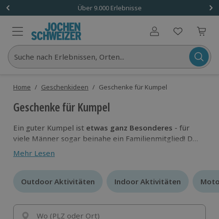
Über 9.000 Erlebnisse
Benutzerkonto
Suche nach Erlebnissen, Orten...
Home
/
Geschenkideen
/
Geschenke für Kumpel
Geschenke für Kumpel
Ein guter Kumpel ist
etwas ganz Besonderes
- für
viele Männer sogar beinahe ein Familienmitglied! Da
möchte Man(n) natürlich auch ein extra cooles
Mehr Lesen
Geschenk mitbringen, wenn sich ein Anlass dazu
bietet. Bei Jochen Schweizer findest du viele
Geschenkideen für deinen besten Kumpel,
Outdoor Aktivitäten
Outdoor Aktivitäten
Indoor Aktivitäten
Indoor Aktivitäten
egal zu
Moto
Moto
welcher Gelegenheit
. Weihnachten, Geburtstag oder
auch Junggesellenabschied – die Anlässe sind
vielfältig, genau wie die Geschenkideen!
Wo (PLZ oder Ort)