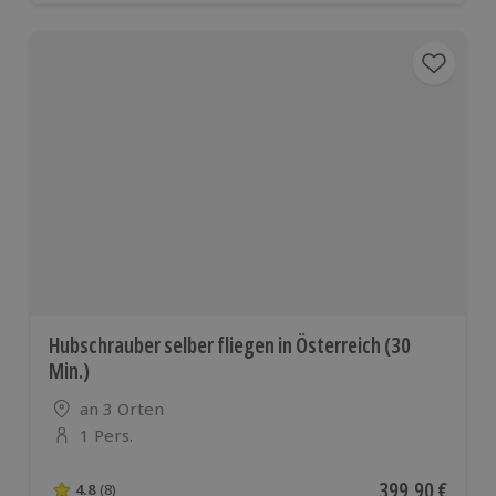
Hubschrauber selber fliegen in Österreich (30
Min.)
Standort
an 3 Orten
1 Pers.
Anzahl der Teilnehmer
Aktueller Preis
399,90 €
4.8
(8)