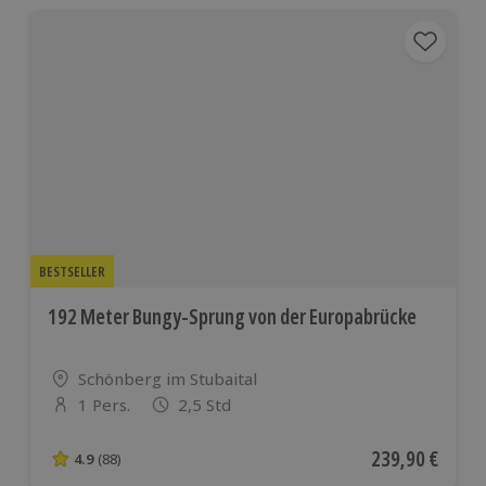
BESTSELLER
192 Meter Bungy-Sprung von der Europabrücke
Standort
Schönberg im Stubaital
1 Pers.
2,5 Std
Anzahl der Teilnehmer
Aktueller Preis
239,90 €
4.9
(88)
4.9 von 5 Sternen basierend auf 88 Bewertungen