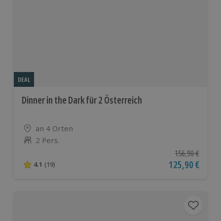
DEAL
Dinner in the Dark für 2 Österreich
Standort
an 4 Orten
2 Pers.
Anzahl der Teilnehmer
Ursprünglicher P
156,90 €
Aktueller Preis
125,90 €
4.1
(19)
4.1 von 5 Sternen basierend auf 19 Bewertungen