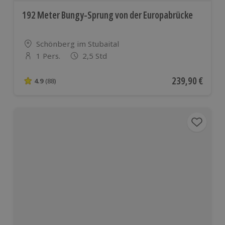
192 Meter Bungy-Sprung von der Europabrücke
Standort
Schönberg im Stubaital
1 Pers.
2,5 Std
Anzahl der Teilnehmer
Aktueller Preis
239,90 €
4.9
(88)
4.9 von 5 Sternen basierend auf 88 Bewertungen