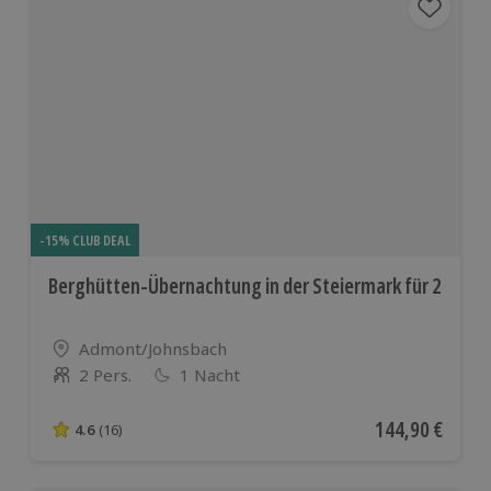
-15% CLUB DEAL
Berghütten-Übernachtung in der Steiermark für 2
Standort
Admont/Johnsbach
2 Pers.
1 Nacht
Anzahl der Teilnehmer
Aktueller Preis
144,90 €
4.6
(16)
4.6 von 5 Sternen basierend auf 16 Bewertungen