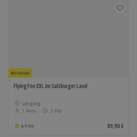
BESTSELLER
Flying Fox XXL im Salzburger Land
Standort
Leogang
1 Pers.
2 Std
Anzahl der Teilnehmer
Aktueller Pre
89,90 €
4.7
(93)
4.7 von 5 Sternen basierend auf 93 Bewertungen