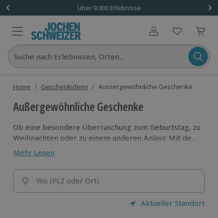
Über 9.000 Erlebnisse
Benutzerkonto
Suche nach Erlebnissen, Orten...
Home
/
Geschenkideen
/
Aussergewöhnliche Geschenke
Außergewöhnliche Geschenke
Ob eine besondere Überraschung zum Geburtstag, zu
Weihnachten oder zu einem anderen Anlass: Mit den
Erlebnisgeschenken von Jochen Schweizer sorgst du
Mehr Lesen
für strahlende Augen und
unvergessliche
Momente
. Stöbere im Onlineshop nach Ideen für
außergewöhnliche Geschenke, die lange in
Wo (PLZ oder Ort)
Erinnerung bleiben. Vom Kind bis zu den Großeltern
– hier findest du für jeden ein Highlight.
Aktueller Standort