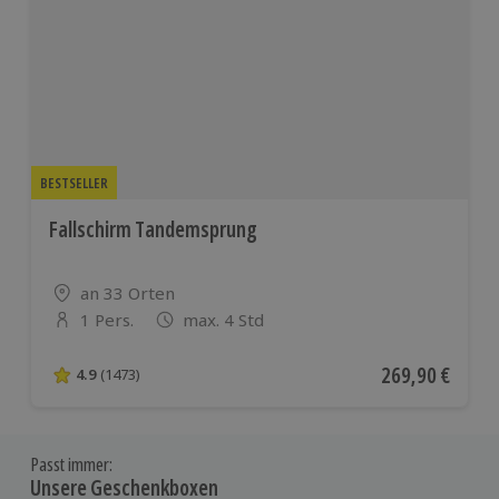
BESTSELLER
Fallschirm Tandemsprung
Standort
an 33 Orten
1 Pers.
max. 4 Std
Anzahl der Teilnehmer
Aktueller Preis
269,90 €
4.9
(1473)
4.9 von 5 Sternen basierend auf 1473 Bewertungen
Passt immer:
Unsere Geschenkboxen