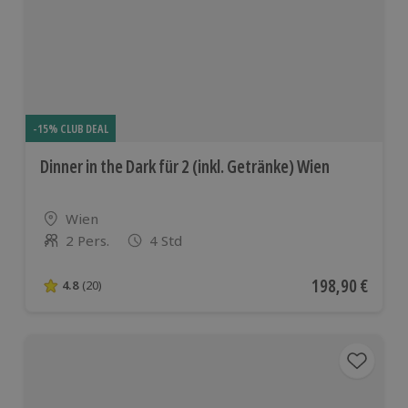
-15% CLUB DEAL
Dinner in the Dark für 2 (inkl. Getränke) Wien
Standort
Wien
2 Pers.
4 Std
Anzahl der Teilnehmer
Aktueller Preis
198,90 €
4.8
(20)
4.8 von 5 Sternen basierend auf 20 Bewertungen