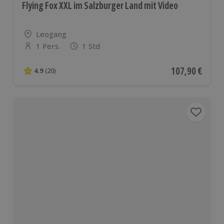
Flying Fox XXL im Salzburger Land mit Video
Standort
Leogang
1 Pers.
1 Std
Anzahl der Teilnehmer
Aktueller Preis
107,90 €
4.9
(20)
4.9 von 5 Sternen basierend auf 20 Bewertungen