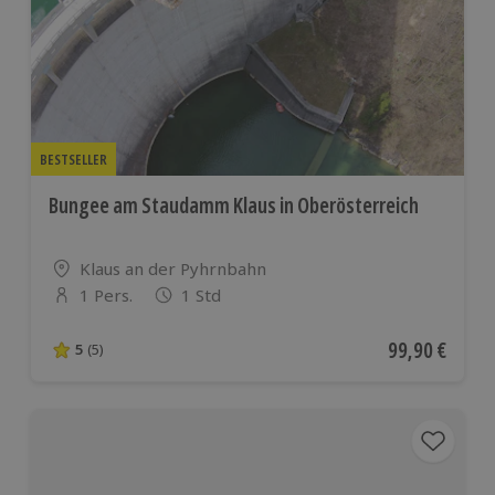
BESTSELLER
Bungee am Staudamm Klaus in Oberösterreich
Standort
Klaus an der Pyhrnbahn
1 Pers.
1 Std
Anzahl der Teilnehmer
Aktueller Pre
99,90 €
5
(5)
5 von 5 Sternen basierend auf 5 Bewertungen