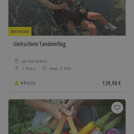
BESTSELLER
Gleitschirm Tandemflug
Standort
an 44 Orten
1 Pers.
max. 3 Std
Anzahl der Teilnehmer
Aktueller Preis
139,90 €
4.9
(523)
4.9 von 5 Sternen basierend auf 523 Bewertungen