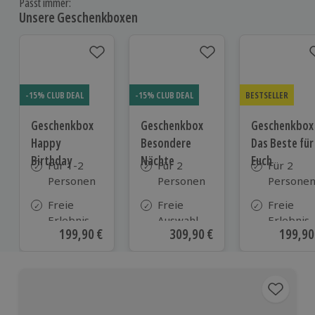
Passt immer:
Unsere Geschenkboxen
-15% CLUB DEAL
-15% CLUB DEAL
BESTSELLER
Geschenkbox
Geschenkbox
Geschenkbox
Happy
Besondere
Das Beste für
Birthday
Nächte
Euch
Für 1-2
Für 2
Für 2
Personen
Personen
Persone
Freie
Freie
Freie
Erlebnis-
Auswahl
Erlebnis-
Aktueller Preis
199,90 €
Aktueller Preis
309,90 €
Aktuell
199,90
Auswahl
aus ca. 290
Auswahl
an ca.
Unterkünften
an ca. 82
1.700
Orten
Orten