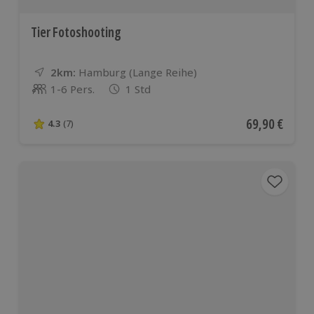
Tier Fotoshooting
2km:
Entfernung
Standort
Hamburg (Lange Reihe)
1-6 Pers.
1 Std
Anzahl der Teilnehmer
Aktueller Pre
69,90 €
4.3
(7)
4.3 von 5 Sternen basierend auf 7 Bewertungen