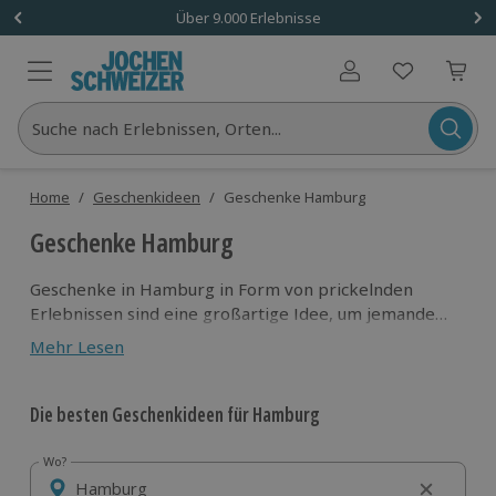
Über 9.000 Erlebnisse
Benutzerkonto
Suche nach Erlebnissen, Orten...
Home
/
Geschenkideen
/
Geschenke Hamburg
Geschenke Hamburg
Geschenke in Hamburg in Form von prickelnden
Erlebnissen sind eine großartige Idee, um jemandem
eine ganz besondere Freude zu machen. Egal, ob der
Mehr Lesen
Beschenkte in Hamburg wohnt, die Stadt besucht
oder immer mal besuchen wollte – unsere
vielseitigen Geschenkideen sorgen für einen ganz
Die besten Geschenkideen für Hamburg
neuen und bezaubernden Blick auf die Metropole im
Norden! Ob romantisches Candle Light Dinner, Segeln
Wo?
Wo?
auf der Elbe oder spannendes Escape-Room-