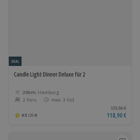
DEAL
Candle Light Dinner Deluxe für 2
20km:
Entfernung
Standort
Hamburg
2 Pers.
max. 3 Std
Anzahl der Teilnehmer
Ursprünglicher P
139,90 €
Aktueller Preis
118,90 €
4.5
(254)
4.5 von 5 Sternen basierend auf 254 Bewertungen