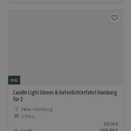
DEAL
Candle Light Dinner & Hafenlichterfahrt Hamburg
für 2
1km:
Entfernung
Standort
Hamburg
2 Pers.
Anzahl der Teilnehmer
Ursprünglicher P
229,90 €
Aktueller Preis
169,90 €
4.3
(89)