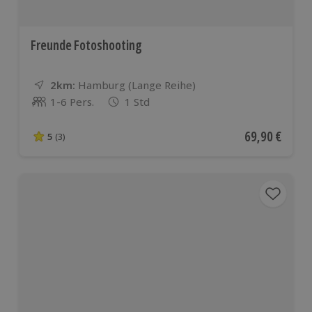
Freunde Fotoshooting
2km:
Entfernung
Standort
Hamburg (Lange Reihe)
1-6 Pers.
1 Std
Anzahl der Teilnehmer
Aktueller Pre
69,90 €
5
(3)
5 von 5 Sternen basierend auf 3 Bewertungen