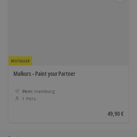
BESTSELLER
Malkurs - Paint your Partner
9km:
Entfernung
Standort
Hamburg
1 Pers.
Anzahl der Teilnehmer
Aktueller Pre
49,90 €