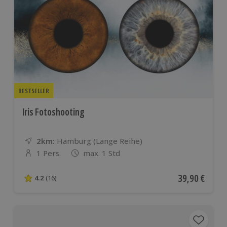
BESTSELLER
Iris Fotoshooting
2km:
Entfernung
Standort
Hamburg (Lange Reihe)
1 Pers.
max. 1 Std
Anzahl der Teilnehmer
Aktueller Pre
39,90 €
4.2
(16)
4.2 von 5 Sternen basierend auf 16 Bewertungen