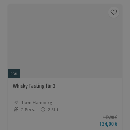
DEAL
Whisky Tasting für 2
1km:
Entfernung
Standort
Hamburg
2 Pers.
2 Std
Anzahl der Teilnehmer
Ursprünglicher P
149,90 €
Aktueller Preis
134,90 €