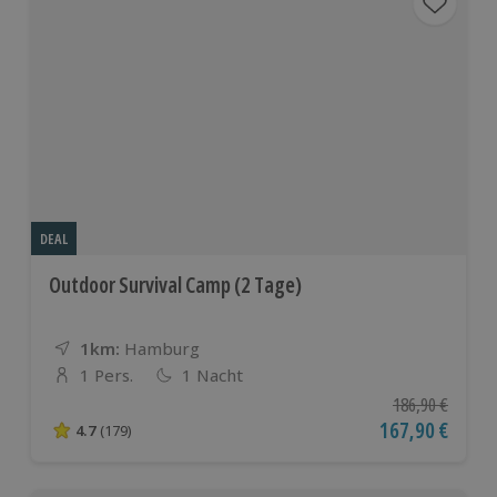
DEAL
Outdoor Survival Camp (2 Tage)
1km:
Entfernung
Standort
Hamburg
1 Pers.
1 Nacht
Anzahl der Teilnehmer
Ursprünglicher P
186,90 €
Aktueller Preis
167,90 €
4.7
(179)
4.7 von 5 Sternen basierend auf 179 Bewertungen