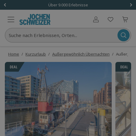
Über 9.000 Erlebnisse
Benutzerkonto
Suche nach Erlebnissen, Orten...
Home
/
Kurzurlaub
/
Außergewöhnlich Übernachten
/
Außergewöh
DEAL
DEAL