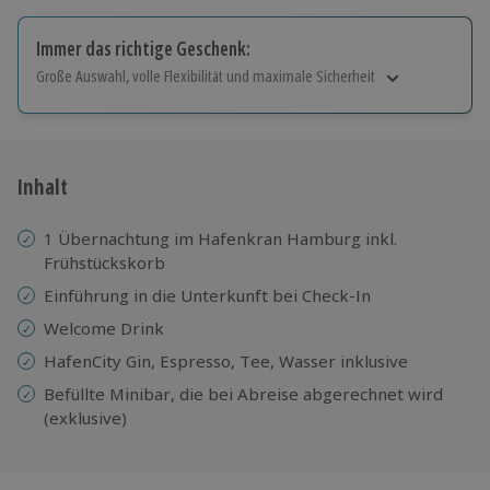
Immer das richtige Geschenk:
Große Auswahl, volle Flexibilität und maximale Sicherheit
Große Auswahl
Über 9.000 Erlebnisse.
Volle Flexibilität
Jeder Gutschein für alle Erlebnisse einlösbar.
Inhalt
Maximale Sicherheit
10 Jahre gültig & verlängerbar.
1 Übernachtung im Hafenkran Hamburg inkl.
Frühstückskorb
Einführung in die Unterkunft bei Check-In
Welcome Drink
HafenCity Gin, Espresso, Tee, Wasser inklusive
Befüllte Minibar, die bei Abreise abgerechnet wird
(exklusive)