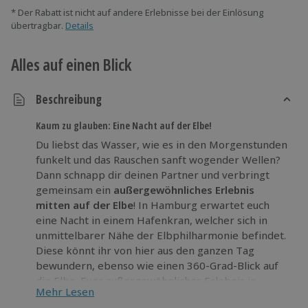
* Der Rabatt ist nicht auf andere Erlebnisse bei der Einlösung
übertragbar.
Details
Alles auf einen Blick
Beschreibung
Kaum zu glauben: Eine Nacht auf der Elbe!
Du liebst das Wasser, wie es in den Morgenstunden
funkelt und das Rauschen sanft wogender Wellen?
Dann schnapp dir deinen Partner und verbringt
gemeinsam ein
außergewöhnliches Erlebnis
mitten auf der Elbe
! In Hamburg erwartet euch
eine Nacht in einem Hafenkran, welcher sich in
unmittelbarer Nähe der Elbphilharmonie befindet.
Diese könnt ihr von hier aus den ganzen Tag
bewundern, ebenso wie einen 360-Grad-Blick auf
die Elbe. Euer außergewöhnliches Erlebnis in
Mehr Lesen
entspannendem Ambiente wird am nächsten