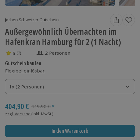
Jochen Schweizer Gutschein
Außergewöhnlich Übernachten im
Hafenkran Hamburg für 2 (1 Nacht)
2 Personen
5
(2)
5 Sterne von 5 aus 2 Bewertungen
Gutschein kaufen
Flexibel einlösbar
1x (2 Personen)
1x (2 Personen)
1x (2 Personen)
404,90 €
Streichpreis
449,90 €
*
zzgl. Versand
(inkl. MwSt.)
In den Warenkorb