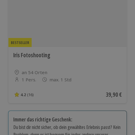
BESTSELLER
Iris Fotoshooting
Standort
an 54 Orten
1 Pers.
max. 1 Std
Anzahl der Teilnehmer
Aktueller Pre
39,90 €
4.2
(16)
4.2 von 5 Sternen basierend auf 16 Bewertungen
Immer das richtige Geschenk:
Du bist dir nicht sicher, ob dein gewähltes Erlebnis passt? Kein
Problem, denn es ist bequem für jedes andere unserer