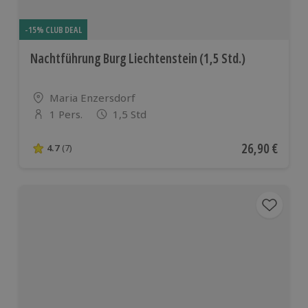
-15% CLUB DEAL
Nachtführung Burg Liechtenstein (1,5 Std.)
Standort
Maria Enzersdorf
1 Pers.
1,5 Std
Anzahl der Teilnehmer
Aktueller Pre
26,90 €
4.7
(7)
4.7 von 5 Sternen basierend auf 7 Bewertungen