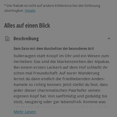
* Der Rabatt ist nicht auf andere Erlebnisse bei der Einlösung
übertragbar.
Details
Alles auf einen Blick
Beschreibung
Dein Date mit dem Kuscheltier der besonderen Art!
Kulleraugen statt Knopf im Ohr und ein Wesen zum
Verlieben: Das sind die Markenzeichen der Alpakas.
Bei einem ersten Leckerli auf dem Hof schließt ihr
schon mal Freundschaft. Auf eurer Wanderung
lernst du dann endlich die friedliebenden Anden-
Kamele so richtig kennen. Jetzt stellst du fest, dass
jeder dieser charismatischen Paarhufer seinen
eigenen Kopf hat. Von sanftmütig und geduldig bis
stolz, neugierig oder gar lebensfroh. Komme was
„Wolle“: Bei diesem Spaziergang erlebst du auf alle
Mehr Lesen
Fälle, wie der Wind durch das dichte „Vlies der