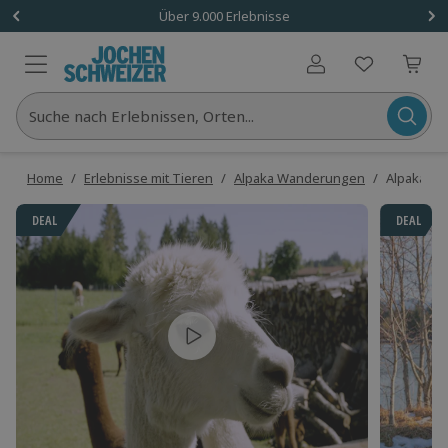
Über 9.000 Erlebnisse
Benutzerkonto
Suche nach Erlebnissen, Orten...
Home
/
Erlebnisse mit Tieren
/
Alpaka Wanderungen
/
Alpaka W
DEAL
DEAL