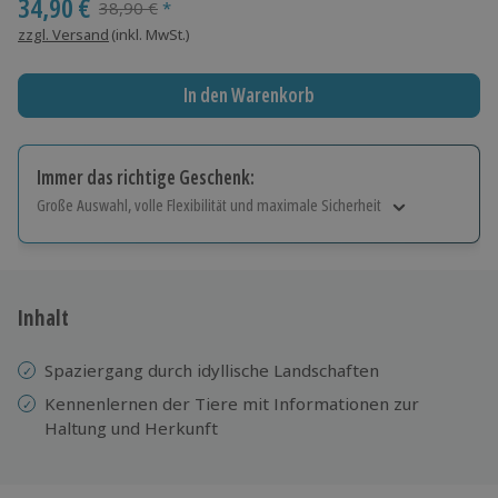
34,90 €
Streichpreis
38,90 €
*
zzgl. Versand
(inkl. MwSt.)
In den Warenkorb
Immer das richtige Geschenk:
Große Auswahl, volle Flexibilität und maximale Sicherheit
Große Auswahl
Über 9.000 Erlebnisse.
Volle Flexibilität
Jeder Gutschein für alle Erlebnisse einlösbar.
Inhalt
Maximale Sicherheit
10 Jahre gültig & verlängerbar.
Spaziergang durch idyllische Landschaften
Kennenlernen der Tiere mit Informationen zur
Haltung und Herkunft