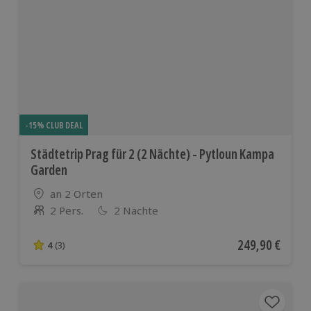
-15% CLUB DEAL
Städtetrip Prag für 2 (2 Nächte) - Pytloun Kampa
Garden
Standort
an 2 Orten
2 Pers.
2 Nächte
Anzahl der Teilnehmer
Aktueller Preis
249,90 €
4
(3)
4 von 5 Sternen basierend auf 3 Bewertungen