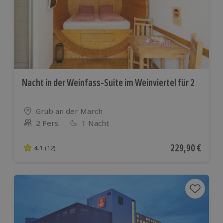
Nacht in der Weinfass-Suite im Weinviertel für 2
Standort
Grub an der March
2 Pers.
1 Nacht
Anzahl der Teilnehmer
Aktueller Preis
229,90 €
4.1
(12)
4.1 von 5 Sternen basierend auf 12 Bewertungen