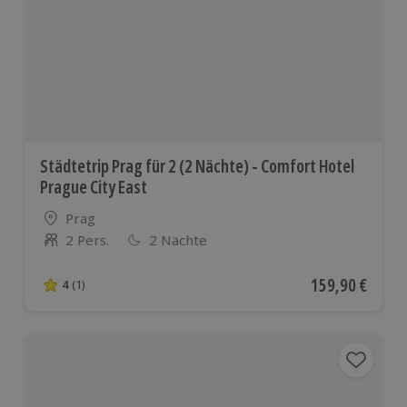
Städtetrip Prag für 2 (2 Nächte) - Comfort Hotel
Prague City East
Standort
Prag
2 Pers.
2 Nächte
Anzahl der Teilnehmer
Aktueller Preis
159,90 €
4
(1)
4 von 5 Sternen basierend auf 1 Bewertungen