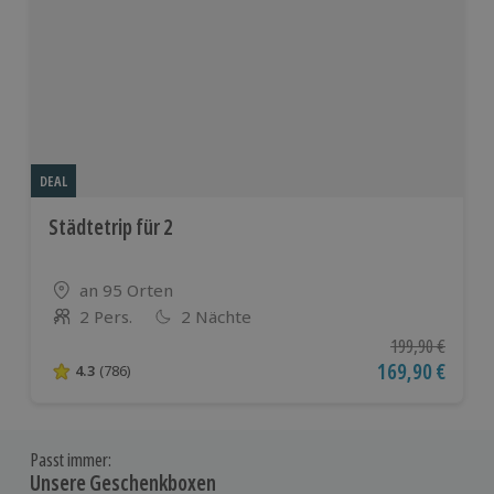
DEAL
Städtetrip für 2
Standort
an 95 Orten
2 Pers.
2 Nächte
Anzahl der Teilnehmer
Ursprünglicher P
199,90 €
Aktueller Preis
169,90 €
4.3
(786)
4.3 von 5 Sternen basierend auf 786 Bewertungen
Passt immer:
Unsere Geschenkboxen