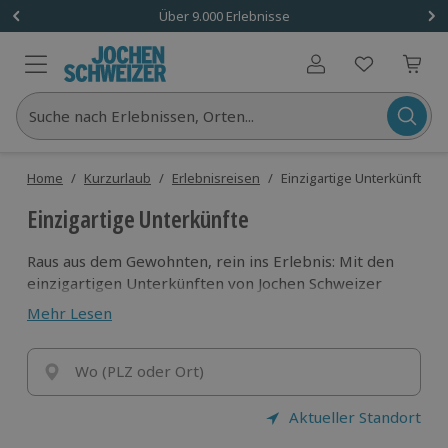
Über 9.000 Erlebnisse
Benutzerkonto
Suche nach Erlebnissen, Orten...
Home
/
Kurzurlaub
/
Erlebnisreisen
/
Einzigartige Unterkünfte
Einzigartige Unterkünfte
Raus aus dem Gewohnten, rein ins Erlebnis: Mit den
einzigartigen Unterkünften von Jochen Schweizer
wird jede Auszeit besonders. Ob gemütlich,
Mehr Lesen
außergewöhnlich oder mitten in der Natur – hier wird
Übernachten selbst zum Abenteuer.
Finde dein persönliches Highlight und erlebe, wie sich
Wo (PLZ oder Ort)
echtes Abschalten anfühlt.
Aktueller Standort