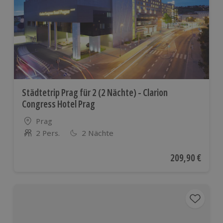
Städtetrip Prag für 2 (2 Nächte) - Clarion
Congress Hotel Prag
Standort
Prag
2 Pers.
2 Nächte
Anzahl der Teilnehmer
Aktueller Preis
209,90 €