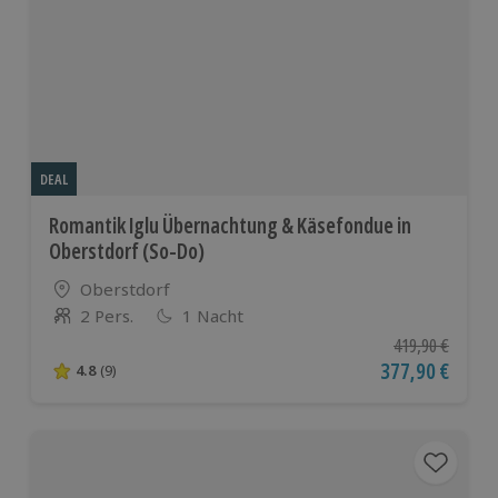
DEAL
Romantik Iglu Übernachtung & Käsefondue in
Oberstdorf (So-Do)
Standort
Oberstdorf
2 Pers.
1 Nacht
Anzahl der Teilnehmer
Ursprünglicher P
419,90 €
Aktueller Preis
377,90 €
4.8
(9)
4.8 von 5 Sternen basierend auf 9 Bewertungen