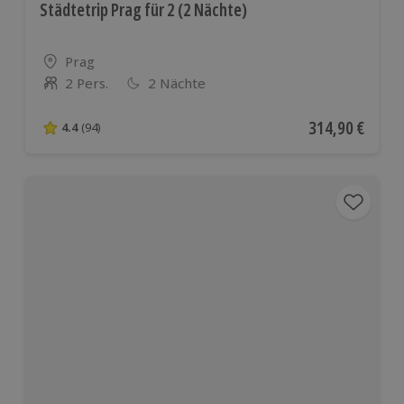
Städtetrip Prag für 2 (2 Nächte)
Standort
Prag
2 Pers.
2 Nächte
Anzahl der Teilnehmer
Aktueller Preis
314,90 €
4.4
(94)
4.4 von 5 Sternen basierend auf 94 Bewertungen