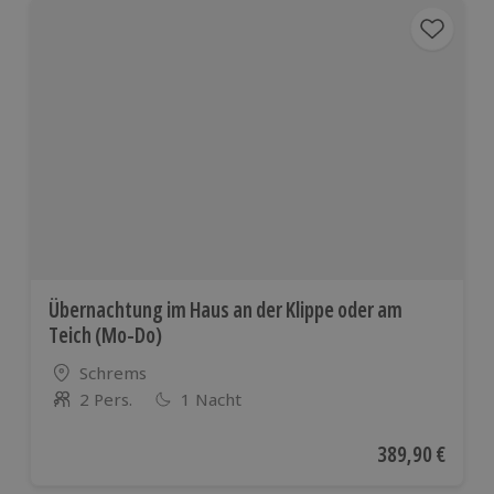
Übernachtung im Haus an der Klippe oder am
Teich (Mo-Do)
Standort
Schrems
2 Pers.
1 Nacht
Anzahl der Teilnehmer
Aktueller Preis
389,90 €