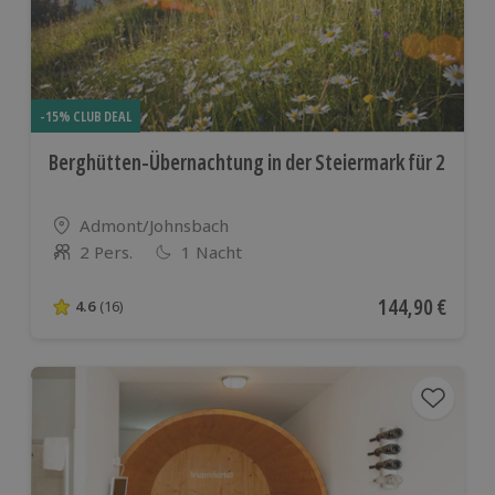
-15% CLUB DEAL
Berghütten-Übernachtung in der Steiermark für 2
Standort
Admont/Johnsbach
2 Pers.
1 Nacht
Anzahl der Teilnehmer
Aktueller Preis
144,90 €
4.6
(16)
4.6 von 5 Sternen basierend auf 16 Bewertungen