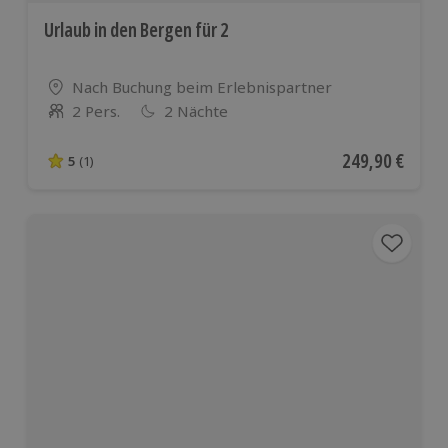
Urlaub in den Bergen für 2
Standort
Nach Buchung beim Erlebnispartner
2 Pers.
2 Nächte
Anzahl der Teilnehmer
Aktueller Preis
249,90 €
5
(1)
5 von 5 Sternen basierend auf 1 Bewertungen