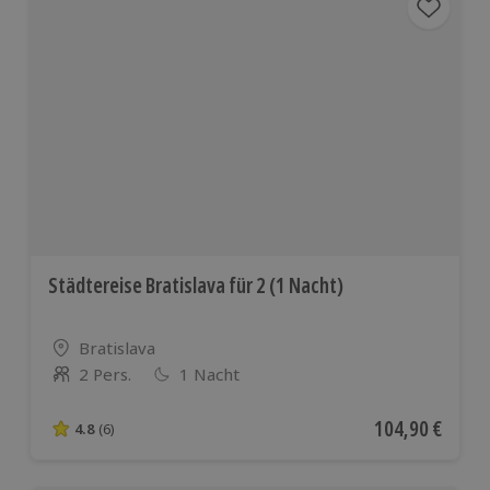
Städtereise Bratislava für 2 (1 Nacht)
Standort
Bratislava
2 Pers.
1 Nacht
Anzahl der Teilnehmer
Aktueller Preis
104,90 €
4.8
(6)
4.8 von 5 Sternen basierend auf 6 Bewertungen