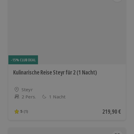
-15% CLUB DEAL
Kulinarische Reise Steyr für 2 (1 Nacht)
Standort
Steyr
2 Pers.
1 Nacht
Anzahl der Teilnehmer
Aktueller Preis
219,90 €
5
(1)
5 von 5 Sternen basierend auf 1 Bewertungen