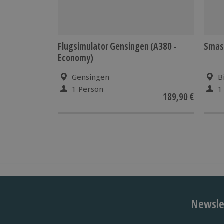
Flugsimulator Gensingen (A380 -
Smash
Economy)
Gensingen
B
1 Person
1
189,90 €
Newslet