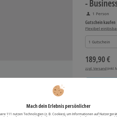
- Busines
1 Person
Gutschein kaufen
Flexibel einlösba
1 Gutschein
1 Gutschein
1 Gutschein
189,90 €
zzgl. Versand
(inkl.
ndeanflüge mit unterschiedlichen
hwierigkeitsgraden
Immer das rich
ndumsicht und Soundsystem für
Große Auswahl, voll
n realistisches Flugerlebnis
achbesprechung