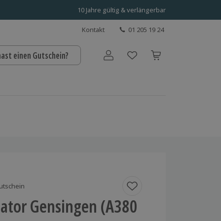
10 Jahre gültig & verlängerbar
Kontakt
01 205 19 24
hast einen Gutschein?
Benutzerkonto
utschein
lator Gensingen (A380