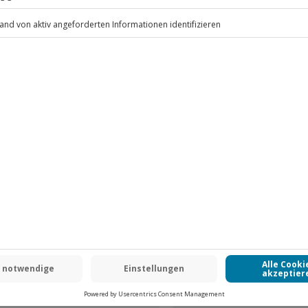
.
Fr: 9-17 Uhr
www.b2b.jochen-schweizer.de/