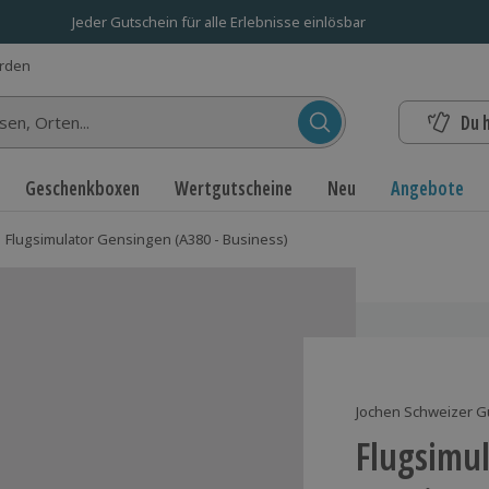
Jeder Gutschein für alle Erlebnisse einlösbar
erden
Du 
n...
Geschenkboxen
Wertgutscheine
Neu
Angebote
Flugsimulator Gensingen (A380 - Business)
Jochen Schweizer G
Flugsimu