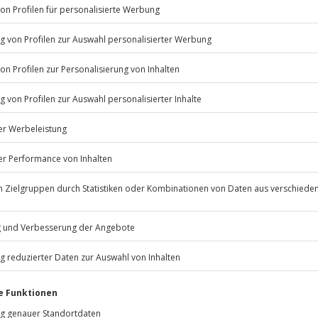
Listenansicht
© OpenStreetMaps
icht
erfügbar
psychische Beeinträchtigungen
Jochen Schweizer
GmbH
Mühldorfstraße 8
81671
München
eiten, außer an bundesweiten