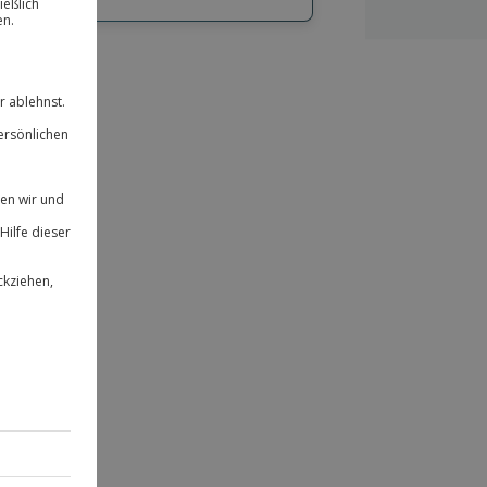
hl
bnisse.
ität
 für alle Erlebnisse einlösbar.
herheit
 & verlängerbar.