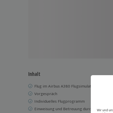
Inhalt
Flug im Airbus A380 Flugsimulator
La
Sc
Vorgespräch
Ru
Individuelles Flugprogramm
ei
Einweisung und Betreuung durch
N