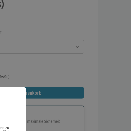
s)
r
 MwSt.)
In den Warenkorb
tige Geschenk:
e Flexibilität und maximale Sicherheit