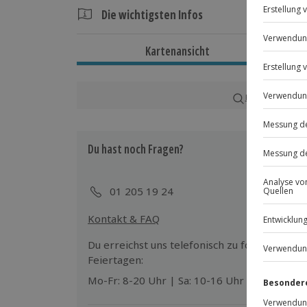
Die wichtigsten Infos
Dauer
Kartenansicht
Gesamtdauer: Ca. 1 Stunde
Reine Erlebnisdauer: Ca. 50 Minuten
Karte in Großans
Verfügbarkeit / Termine
Ganzjährig zu bestimmten Terminen v
Du hast noch Fragen?
Teilnahmebedingungen
Keine Hinweise auf körperliche oder 
01 205 19 24
Kontakt & FAQ
Teilnehmer
Gutschein gültig für 1 Person
Du erreichst uns telefonisch zu folgenden Z
Feiertagen:
Mo-Fr: 8-20 Uhr | Sa: 10-16 Uhr