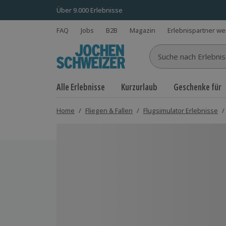
Über 9.000 Erlebnisse
FAQ
Jobs
B2B
Magazin
Erlebnispartner w
Suche nach Erlebnisse
Alle Erlebnisse
Kurzurlaub
Geschenke für
Home
/
Fliegen & Fallen
/
Flugsimulator Erlebnisse
/
Bild 1 von 4