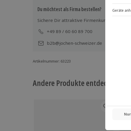
Du möchtest als Firma bestellen?
Sichere Dir attraktive Firmenkunden Vorteile
+49 89 / 60 60 89 700
Mo-
b2b@jochen-schweizer.de
Artikelnummer
:
63223
Andere Produkte entdecken