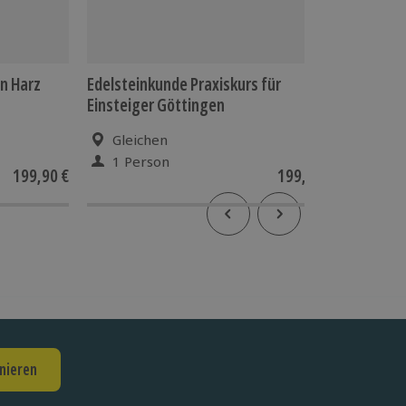
en Harz
Edelsteinkunde Praxiskurs für
Expert C
Einsteiger Göttingen
Gleichen
Berl
1 Person
1 Pe
199,90 €
199,90 €
nieren