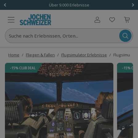
Über 9.000 Erlebnisse
Benutzerkonto
Suche nach Erlebnissen, Orten...
Home
/
Fliegen & Fallen
/
Flugsimulator Erlebnisse
/
Flugsimulato
-15% CLUB DEAL
-15% CLU