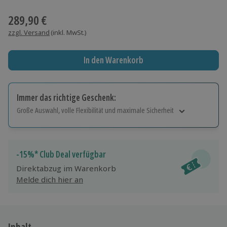
Wähle im nächsten Schritt einen Termin aus
289,90 €
zzgl. Versand
(inkl. MwSt.)
In den Warenkorb
Immer das richtige Geschenk:
Große Auswahl, volle Flexibilität und maximale Sicherheit
Große Auswahl
Über 9.000 Erlebnisse.
Volle Flexibilität
-15%* Club Deal verfügbar
Jeder Gutschein für alle Erlebnisse einlösbar.
Direktabzug im Warenkorb
Maximale Sicherheit
Melde dich hier an
10 Jahre gültig & verlängerbar.
Inhalt