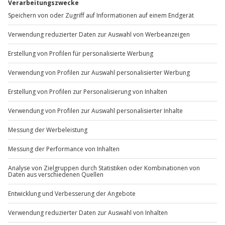
Der Gutschein ist gültig für 1 Person.
Du erreichst uns telefonisch zu folgenden Zeiten,
außer an bundesweiten Feiertagen:
Mo-Fr: 8-20 Uhr | Sa: 10-16 Uhr
Du möchtest als Firma bestellen?
Sichere Dir attraktive Firmenkunden Vorteile.
+49 89 / 60 60 89 700
Mo-Fr: 9-17 Uhr
b2b@jochen-schweizer.de
www.b2b.jochen-schweizer.de/
Artikelnummer
:
42053