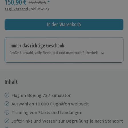
150,90 €
Streichpreis
167,90 €
*
zzgl. Versand
(inkl. MwSt.)
In den Warenkorb
Immer das richtige Geschenk:
Große Auswahl, volle Flexibilität und maximale Sicherheit
Große Auswahl
Über 9.000 Erlebnisse.
Volle Flexibilität
Jeder Gutschein für alle Erlebnisse einlösbar.
Inhalt
Maximale Sicherheit
10 Jahre gültig & verlängerbar.
Flug im Boeing 737 Simulator
Auswahl an 10.000 Flughäfen weltweit
Training von Starts und Landungen
Softdrinks und Wasser zur Begrüßung je nach Standort