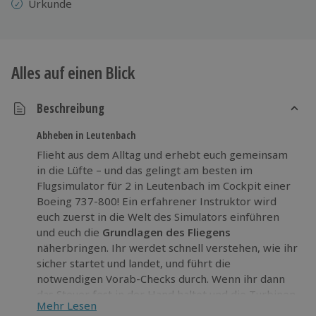
Urkunde
Alles auf einen Blick
Beschreibung
Abheben in Leutenbach
Flieht aus dem Alltag und erhebt euch gemeinsam
in die Lüfte – und das gelingt am besten im
Flugsimulator für 2 in Leutenbach im Cockpit einer
Boeing 737-800! Ein erfahrener Instruktor wird
euch zuerst in die Welt des Simulators einführen
und euch die
Grundlagen des Fliegens
näherbringen. Ihr werdet schnell verstehen, wie ihr
sicher startet und landet, und führt die
notwendigen Vorab-Checks durch. Wenn ihr dann
das Steuer fest in der Hand haltet und die Turbinen
Mehr Lesen
zum Leben erweckt, brecht ihr in die Wolken auf –