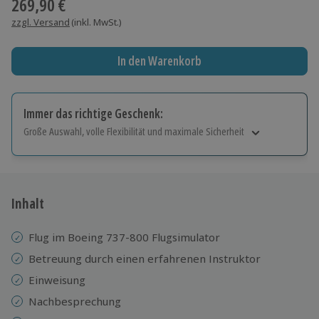
269,90 €
zzgl. Versand
(inkl. MwSt.)
In den Warenkorb
Immer das richtige Geschenk:
Große Auswahl, volle Flexibilität und maximale Sicherheit
Große Auswahl
Über 9.000 Erlebnisse.
Volle Flexibilität
Jeder Gutschein für alle Erlebnisse einlösbar.
Inhalt
Maximale Sicherheit
10 Jahre gültig & verlängerbar.
Flug im Boeing 737-800 Flugsimulator
Betreuung durch einen erfahrenen Instruktor
Einweisung
Nachbesprechung