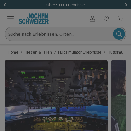
Über 9.000 Erlebnisse
Benutzerkonto
Suche nach Erlebnissen, Orten...
Home
/
Fliegen & Fallen
/
Flugsimulator Erlebnisse
/
Flugsimulato