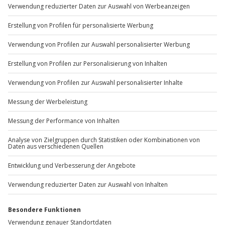
Du möchtest als Firma bestellen?
Sichere Dir attraktive Firmenkunden Vorteile.
+49 89 / 60 60 89 700
Mo-Fr: 9-17 Uhr
b2b@jochen-schweizer.de
www.b2b.jochen-schweizer.de/
Artikelnummer
:
12226
Andere Produkte entdecken