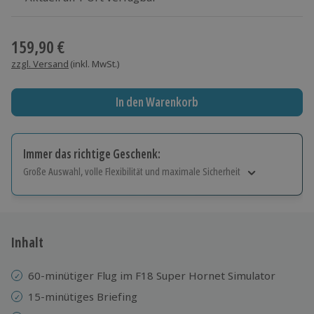
Wähle im nächsten Schritt einen Termin aus
159,90 €
zzgl. Versand
(inkl. MwSt.)
In den Warenkorb
Immer das richtige Geschenk:
Große Auswahl, volle Flexibilität und maximale Sicherheit
Große Auswahl
Über 9.000 Erlebnisse.
Volle Flexibilität
Jeder Gutschein für alle Erlebnisse einlösbar.
Inhalt
Maximale Sicherheit
10 Jahre gültig & verlängerbar.
60-minütiger Flug im F18 Super Hornet Simulator
15-minütiges Briefing