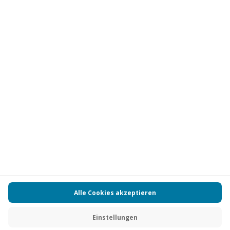
Vertrag widerrufen
FAQs
Kontakt
Zahlungsarten
Über uns
Magazin
Jobs
Partnerprogramm
Versand und Lieferung
Presse
AGB
Cookie Einstellungen
Datenschutz
Nutzungsbedingungen
Online-Marktplatz
Barrierefreiheit
Compliance
Impressum
RECHNUNG