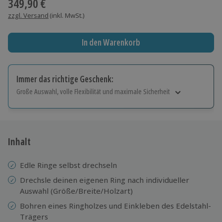
349,90 €
zzgl. Versand
(inkl. MwSt.)
In den Warenkorb
Immer das richtige Geschenk:
Große Auswahl, volle Flexibilität und maximale Sicherheit
Große Auswahl
Über 9.000 Erlebnisse.
Volle Flexibilität
Jeder Gutschein für alle Erlebnisse einlösbar.
Inhalt
Maximale Sicherheit
10 Jahre gültig & verlängerbar.
Edle Ringe selbst drechseln
Drechsle deinen eigenen Ring nach individueller
Auswahl (Größe/Breite/Holzart)
Bohren eines Ringholzes und Einkleben des Edelstahl-
Trägers