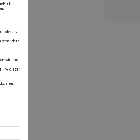
ität
 für alle Erlebnisse einlösbar.
herheit
 & verlängerbar.