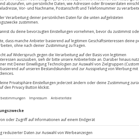
Volle Flexibil
Jeder Gutschein
Maximale Sic
10 Jahre gültig
teuer auf eine neue Höhe und
 den Dächern der Stadt. Bereits
 wenn der Heißluftballon
us nächster Nähe miterlebst.
 spürst du ein einzigartiges
über Felder, Wälder und Häuser
friedlich wirkt. Die weite
ent unvergesslich. Das Erlebnis
annter Atmosphäre. Nach der
allonfahrertaufe, die deine Fahrt