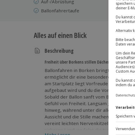
Auf-/Abrüstung
Ballonfahrertaufe
Alles auf einen Blick
Beschreibung
Freiheit über Borkens stillen Dächern
Ballonfahren in Borken bringt dein Aben
ermöglicht dir eine besondere Pause über
am Startplatz liegt Vorfreude in der Luft,
aufgebaut wird und du die Vorbereitung a
Sobald der Ballon sanft vom Boden abhebt,
Gefühl von Freiheit. Langsam gleitest du 
hinweg, während unter dir alles ruhig und 
Aussicht und die Stille machen diesen Mom
vereint leichten Nervenkitzel mit entsp
sicheren Landung folgt die traditionelle B
Mehr Lesen