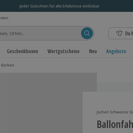
Jeder Gutschein für alle Erlebnisse einlösbar
erden
Du 
n...
Geschenkboxen
Wertgutscheine
Neu
Angebote
n Borken
Jochen Schweizer G
Ballonfa