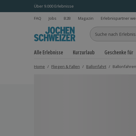
Über 9.000 Erlebnisse
FAQ
Jobs
B2B
Magazin
Erlebnispartner w
Suche nach Erlebnisse
Alle Erlebnisse
Kurzurlaub
Geschenke für
Home
/
Fliegen & Fallen
/
Ballonfahrt
/
Ballonfahre
Bild 1 von 9