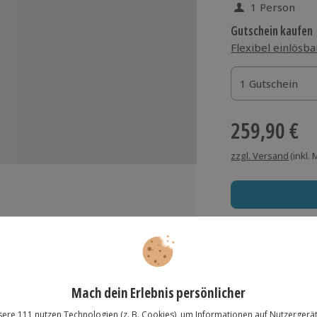
1 Person
Gutschein kaufen
Flexibel einlösba
1 Gutschein
1 Gutschein
1 Gutschein
259,90 €
zzgl. Versand
(inkl.
hes Wir-Gefühl in Zusammenarbeit
Immer das rich
Große Auswahl, voll
nfang bis Ende
Große Auswa
Über 9.000 Erle