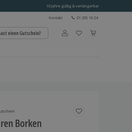
10 Jahre gültig & verlängerbar
Kontakt
01 205 19 24
hast einen Gutschein?
Benutzerkonto
utschein
hren Borken