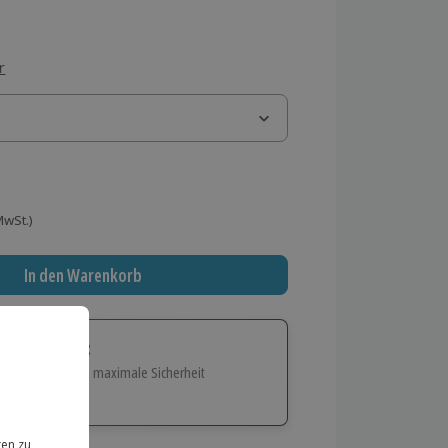
r
 MwSt.)
In den Warenkorb
tige Geschenk:
e Flexibilität und maximale Sicherheit
hl
bnisse.