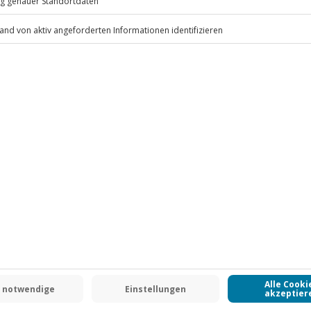
dung wie für einen Spaziergang
.
Fr: 9-17 Uhr
www.b2b.jochen-schweizer.de/