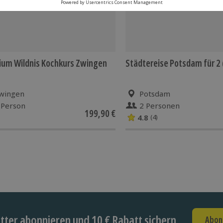
um Wildnis Kochkurs Zwingen
Städtereise Potsdam für 2 
wingen
Potsdam
 Person
2 Personen
199,90 €
4.8
(4)
ter abonnieren und 10 € Rabatt sichern
Abon