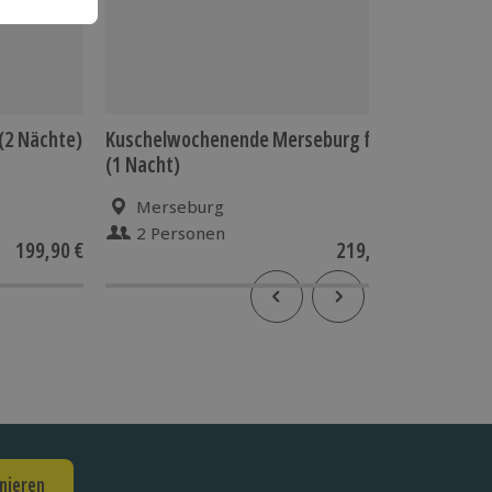
(2 Nächte)
Kuschelwochenende Merseburg für 2
Fahrsim
(1 Nacht)
Merseburg
Neu
2 Personen
1 Pe
199,90 €
219,90 €
nieren