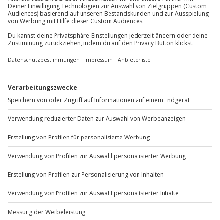
Teilnehmer
Du möchtest als Firma bestellen?
Gutschein gültig für 1 Person
Gruppengröße: 5-10 Personen
Sichere Dir attraktive Firmenkunden Vorteile.
+49 89 / 60 60 89 700
Mo-Fr: 9-17 Uhr
b2b@jochen-schweizer.de
www.b2b.jochen-schweizer.de/
Artikelnummer
:
65884
Andere Produkte entdecken