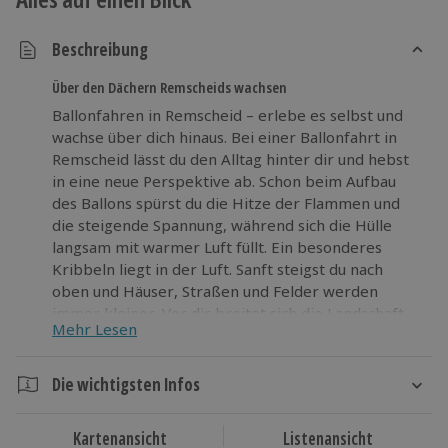
Beschreibung
Über den Dächern Remscheids wachsen
Ballonfahren in Remscheid – erlebe es selbst und
wachse über dich hinaus. Bei einer Ballonfahrt in
Remscheid lässt du den Alltag hinter dir und hebst
in eine neue Perspektive ab. Schon beim Aufbau
des Ballons spürst du die Hitze der Flammen und
die steigende Spannung, während sich die Hülle
langsam mit warmer Luft füllt. Ein besonderes
Kribbeln liegt in der Luft. Sanft steigst du nach
oben und Häuser, Straßen und Felder werden
immer kleiner. Vor dir breitet sich die Landschaft
Mehr Lesen
rund um Remscheid in ihrer ganzen Weite aus. Die
ruhige Fahrt durch den Himmel bringt Entspannung
und ein Gefühl von Freiheit. Du genießt die Stille
Die wichtigsten Infos
und den weiten Blick. Nach der Landung erwartet
Dauer
dich die traditionelle Ballonfahrertaufe als
Kartenansicht
Listenansicht
krönender Abschluss. Starte dein eigenes