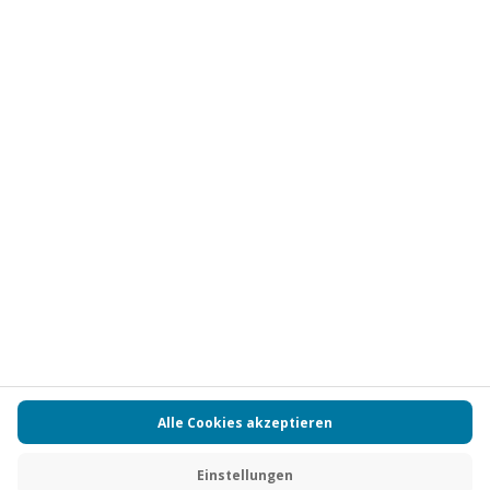
Vertrag widerrufen
FAQs
Kontakt
Zahlungsarten
Über uns
Magazin
Jobs
Partnerprogramm
Versand und Lieferung
Presse
AGB
Cookie Einstellungen
Datenschutz
Nutzungsbedingungen
Online-Marktplatz
Barrierefreiheit
Compliance
Impressum
RECHNUNG