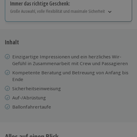
Immer das richtige Geschenk:
Große Auswahl, volle Flexibilität und maximale Sicherheit
Große Auswahl
Über 9.000 Erlebnisse.
Volle Flexibilität
Jeder Gutschein für alle Erlebnisse einlösbar.
Inhalt
Maximale Sicherheit
10 Jahre gültig & verlängerbar.
Einzigartige Impressionen und ein herzliches Wir-
Gefühl in Zusammenarbeit mit Crew und Passagieren
Kompetente Beratung und Betreuung von Anfang bis
Ende
Sicherheitseinweisung
Auf-/Abrüstung
Ballonfahrertaufe
Alles auf einen Blick