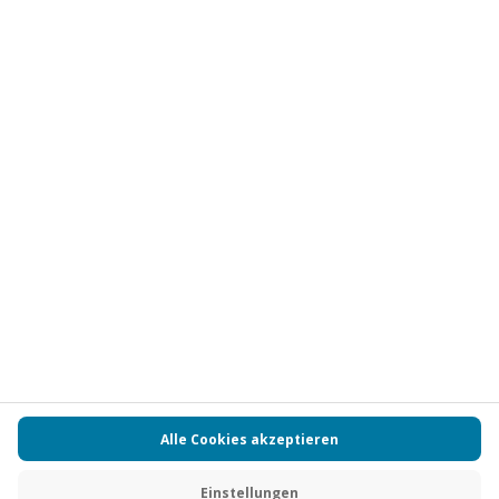
Abonnieren
Vertrag widerrufen
FAQs
Kontakt
Zahlungsarten
Über uns
Magazin
Jobs
Partnerprogramm
Versand und Lieferung
Presse
AGB
Cookie Einstellungen
Datenschutz
Nutzungsbedingungen
Online-Marktplatz
Barrierefreiheit
Compliance
Impressum
RECHNUNG