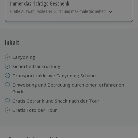
Immer das richtige Geschenk:
Große Auswahl, volle Flexibilität und maximale Sicherheit
Große Auswahl
Über 9.000 Erlebnisse.
Volle Flexibilität
Jeder Gutschein für alle Erlebnisse einlösbar.
Inhalt
Maximale Sicherheit
10 Jahre gültig & verlängerbar.
Canyoning
Sicherheitsausrüstung
Transport inklusive Canyoning Schuhe
Einweisung und Betreuung durch einen erfahrenen
Guide
Gratis Getränk und Snack nach der Tour
Gratis Foto der Tour