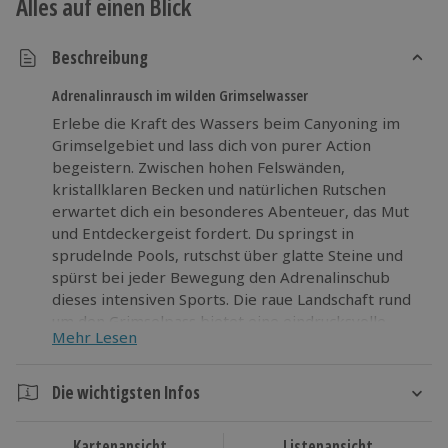
Alles auf einen Blick
Beschreibung
Adrenalinrausch im wilden Grimselwasser
Erlebe die Kraft des Wassers beim Canyoning im
Grimselgebiet und lass dich von purer Action
begeistern. Zwischen hohen Felswänden,
kristallklaren Becken und natürlichen Rutschen
erwartet dich ein besonderes Abenteuer, das Mut
und Entdeckergeist fordert. Du springst in
sprudelnde Pools, rutschst über glatte Steine und
spürst bei jeder Bewegung den Adrenalinschub
dieses intensiven Sports. Die raue Landschaft rund
um den Grimselpass bietet eine eindrucksvolle
Mehr Lesen
Bühne für dein nächstes Naturerlebnis. Hier kannst
du dich richtig auspowern, deine Grenzen testen
und Neues ausprobieren. Jeder Schritt im Wasser
Die wichtigsten Infos
bringt Spannung und Spaß zugleich. Nach der Tour
Dauer
genießt du einen Snack mit Getränk, um neue
Kartenansicht
Listenansicht