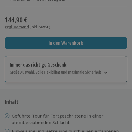
Wähle im nächsten Schritt einen Termin aus
144,90 €
zzgl. Versand
(inkl. MwSt.)
In den Warenkorb
Immer das richtige Geschenk:
Große Auswahl, volle Flexibilität und maximale Sicherheit
Große Auswahl
Über 9.000 Erlebnisse.
Volle Flexibilität
Jeder Gutschein für alle Erlebnisse einlösbar.
Inhalt
Maximale Sicherheit
10 Jahre gültig & verlängerbar.
Geführte Tour für Fortgeschrittene in einer
atemberaubenden Schlucht
Einweisung
und
Betreuung durch einen erfahrenen