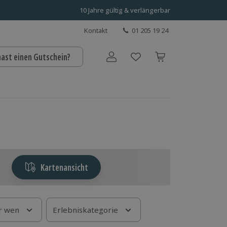
10 Jahre gültig & verlängerbar
Kontakt
01 205 19 24
hast einen Gutschein?
Benutzerkonto
Kartenansicht
r wen
Erlebniskategorie