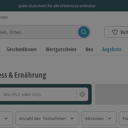
Jeder Gutschein für alle Erlebnisse einlösbar
erden
Du 
n...
Geschenkboxen
Wertgutscheine
Neu
Angebote
ess & Ernährung
Wo (PLZ oder Ort)
s
Anzahl der Teilnehmer
Aktionen
Fü