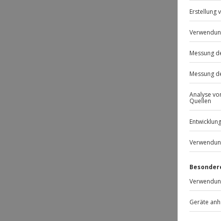
BE
Passt