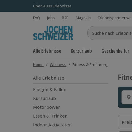
Über 9.000 Erlebnisse
FAQ
Jobs
B2B
Magazin
Erlebnispartner w
Suche nach Erlebnisse
Alle Erlebnisse
Kurzurlaub
Geschenke für
Home
/
Wellness
/
Fitness & Ernährung
Fitn
Alle Erlebnisse
Fliegen & Fallen
Kurzurlaub
Motorpower
Essen & Trinken
Prei
Indoor Aktivitäten