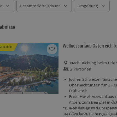
ss
Gesamterlebnisdauer
Umgebung
ebnisse
Wellnessurlaub Österreich fü
STSELLER
Standort
Nach Buchung beim Erle
2 Personen
Anzahl der Teilnehmer
Jochen Schweizer Gutschei
Übernachtungen für 2 Per
Frühstück
Freie Hotel-Auswahl aus c
Alpen, zum Beispiel in Ös
Wohlfühlen und Entspann
*Es steht eine große Hotelauswah
Gutschein 3 Jahre gültig 
über Österreich hinaus geht. Vere