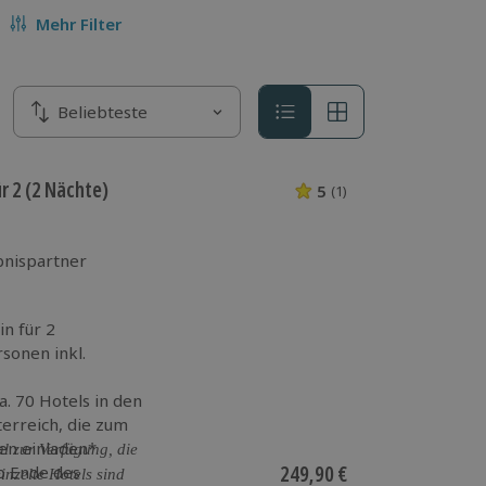
Mehr Filter
Sortieren nach
Beliebteste
Sortieren nach
r 2 (2 Nächte)
5
(1)
5 von 5 Sternen 
bnispartner
n für 2
sonen inkl.
a. 70 Hotels in den
terreich, die zum
en einladen*
l zur Verfügung, die
Aktueller Preis
249,90 €
ab Ende des
inzelte Hotels sind