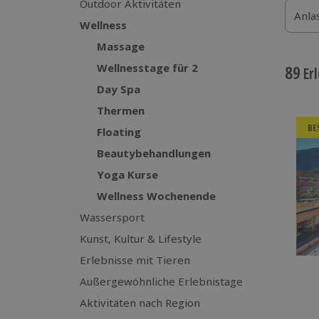
Outdoor Aktivitäten
Anla
Wellness
Massage
Wellnesstage für 2
89
Erl
Day Spa
Thermen
BE
Floating
Beautybehandlungen
Yoga Kurse
Wellness Wochenende
Wassersport
Kunst, Kultur & Lifestyle
Erlebnisse mit Tieren
Außergewöhnliche Erlebnistage
Aktivitäten nach Region