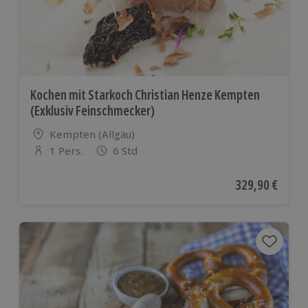
Kochen mit Starkoch Christian Henze Kempten
(Exklusiv Feinschmecker)
Standort
Kempten (Allgäu)
1 Pers.
6 Std
Anzahl der Teilnehmer
Aktueller Preis
329,90 €