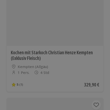
Kochen mit Starkoch Christian Henze Kempten
(Exklusiv Fleisch)
Standort
Kempten (Allgäu)
1 Pers.
4 Std
Anzahl der Teilnehmer
Aktueller Preis
329,90 €
5
(1)
5 von 5 Sternen basierend auf 1 Bewertungen