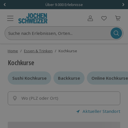
Über 9.000 Erlebnisse
Benutzerkonto
Suche nach Erlebnissen, Orten...
Home
/
Essen & Trinken
/
Kochkurse
Kochkurse
Sushi Kochkurse
Sushi Kochkurse
Backkurse
Backkurse
Online Kochkurse
Online Kochkurse
Wo (PLZ oder Ort)
Aktueller Standort