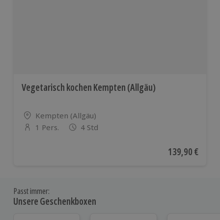
Vegetarisch kochen Kempten (Allgäu)
Standort
Kempten (Allgäu)
1 Pers.
4 Std
Anzahl der Teilnehmer
Aktueller Preis
139,90 €
Passt immer:
Unsere Geschenkboxen