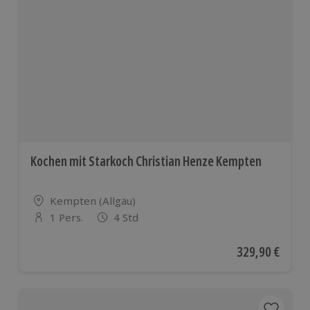
Kochen mit Starkoch Christian Henze Kempten
Standort
Kempten (Allgäu)
1 Pers.
4 Std
Anzahl der Teilnehmer
Aktueller Preis
329,90 €