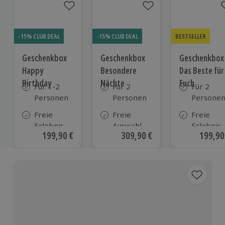
-15% CLUB DEAL
-15% CLUB DEAL
BESTSELLER
Geschenkbox
Geschenkbox
Geschenkbox
Happy
Besondere
Das Beste für
Birthday
Nächte
Euch
Für 1-2
Für 2
Für 2
Personen
Personen
Persone
Freie
Freie
Freie
Erlebnis-
Auswahl
Erlebnis-
Aktueller Preis
199,90 €
Aktueller Preis
309,90 €
Aktuell
199,90
Auswahl
aus ca. 290
Auswahl
an ca.
Unterkünften
an ca. 82
1.700
Orten
Orten