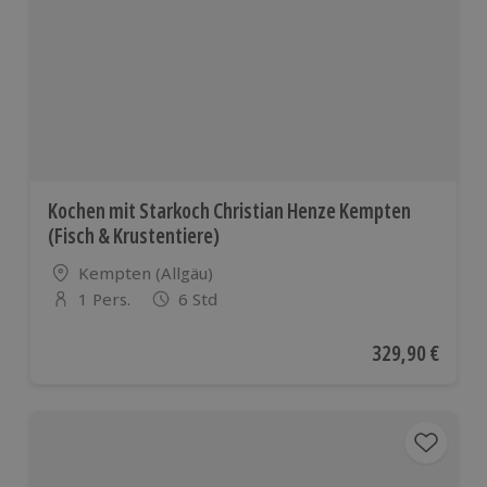
Kochen mit Starkoch Christian Henze Kempten
(Fisch & Krustentiere)
Standort
Kempten (Allgäu)
1 Pers.
6 Std
Anzahl der Teilnehmer
Aktueller Preis
329,90 €