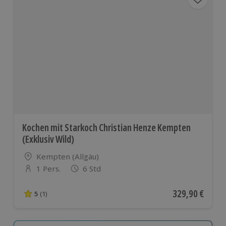
Kochen mit Starkoch Christian Henze Kempten
(Exklusiv Wild)
Standort
Kempten (Allgäu)
1 Pers.
6 Std
Anzahl der Teilnehmer
Aktueller Preis
329,90 €
5
(1)
5 von 5 Sternen basierend auf 1 Bewertungen