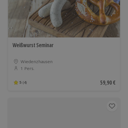
Weißwurst Seminar
Standort
Wiedenzhausen
1 Pers.
Anzahl der Teilnehmer
Aktueller Pre
59,90 €
5
(4)
5 von 5 Sternen basierend auf 4 Bewertungen