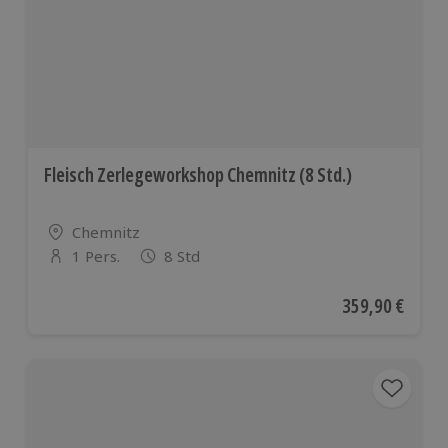
Fleisch Zerlegeworkshop Chemnitz (8 Std.)
Standort
Chemnitz
1 Pers.
8 Std
Anzahl der Teilnehmer
Aktueller Preis
359,90 €