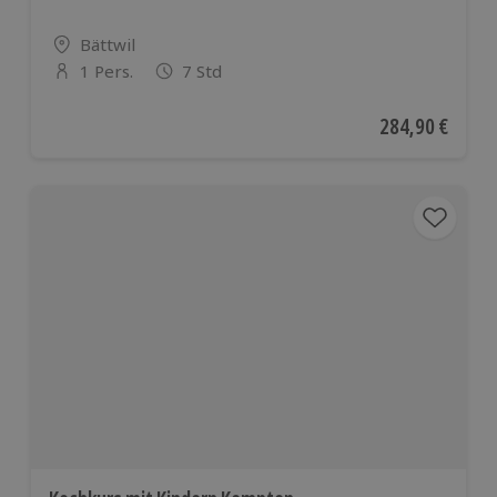
Standort
Bättwil
1 Pers.
7 Std
Anzahl der Teilnehmer
Aktueller Preis
284,90 €