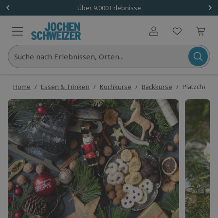
Über 9.000 Erlebnisse
Benutzerkonto
Suche nach Erlebnissen, Orten...
Home
/
Essen & Trinken
/
Kochkurse
/
Backkurse
/
Plätzchen B