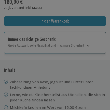
180,90 €
zzgl. Versand
(inkl. MwSt.)
In den Warenkorb
Immer das richtige Geschenk:
Große Auswahl, volle Flexibilität und maximale Sicherheit
Große Auswahl
Über 9.000 Erlebnisse.
Volle Flexibilität
Jeder Gutschein für alle Erlebnisse einlösbar.
Inhalt
Maximale Sicherheit
10 Jahre gültig & verlängerbar.
Zubereitung von Käse, Joghurt und Butter unter
fachkundiger Anleitung
Lerne, wie du Käse herstellst aus Utensilien, die sich in
jeder Küche finden lassen
Milchkefirknollen im Wert von 15,00 € zum