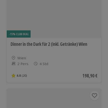
-15% CLUB DEAL
Dinner in the Dark für 2 (inkl. Getränke) Wien
Standort
Wien
2 Pers.
4 Std
Anzahl der Teilnehmer
Aktueller Preis
198,90 €
4.8
(20)
4.8 von 5 Sternen basierend auf 20 Bewertungen