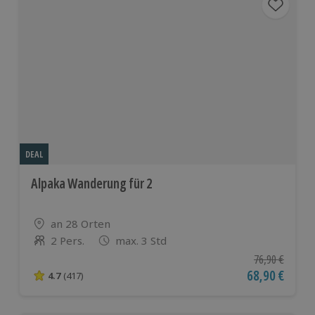
DEAL
Alpaka Wanderung für 2
Standort
an 28 Orten
2 Pers.
max. 3 Std
Anzahl der Teilnehmer
Ursprünglicher
76,90 €
Aktueller Pre
68,90 €
4.7
(417)
4.7 von 5 Sternen basierend auf 417 Bewertungen