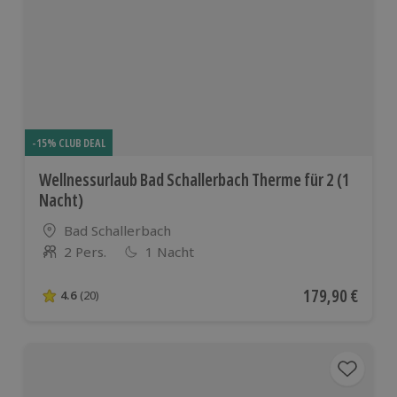
-15% CLUB DEAL
Wellnessurlaub Bad Schallerbach Therme für 2 (1
Nacht)
Standort
Bad Schallerbach
2 Pers.
1 Nacht
Anzahl der Teilnehmer
Aktueller Preis
179,90 €
4.6
(20)
4.6 von 5 Sternen basierend auf 20 Bewertungen