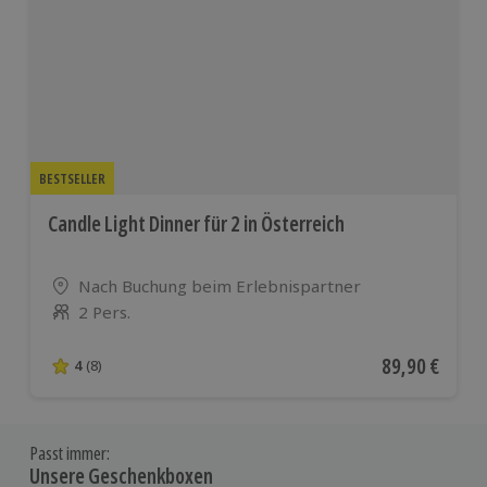
BESTSELLER
Candle Light Dinner für 2 in Österreich
Standort
Nach Buchung beim Erlebnispartner
2 Pers.
Anzahl der Teilnehmer
Aktueller Pre
89,90 €
4
(8)
4 von 5 Sternen basierend auf 8 Bewertungen
Passt immer:
Unsere Geschenkboxen