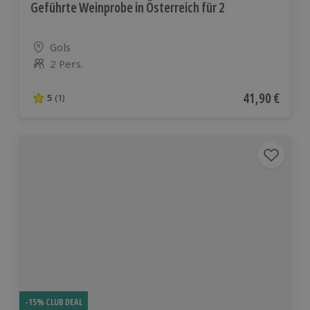
Geführte Weinprobe in Österreich für 2
Standort
Gols
2 Pers.
Anzahl der Teilnehmer
Aktueller Pre
41,90 €
5
(1)
5 von 5 Sternen basierend auf 1 Bewertungen
-15% CLUB DEAL