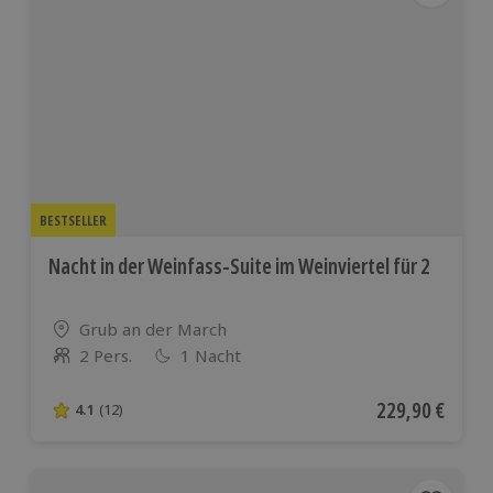
BESTSELLER
Nacht in der Weinfass-Suite im Weinviertel für 2
Standort
Grub an der March
2 Pers.
1 Nacht
Anzahl der Teilnehmer
Aktueller Preis
229,90 €
4.1
(12)
4.1 von 5 Sternen basierend auf 12 Bewertungen