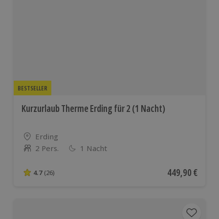
BESTSELLER
Kurzurlaub Therme Erding für 2 (1 Nacht)
Standort
Erding
2 Pers.
1 Nacht
Anzahl der Teilnehmer
Aktueller Preis
449,90 €
4.7
(26)
4.7 von 5 Sternen basierend auf 26 Bewertungen