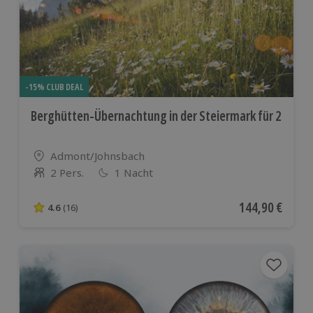
-15% CLUB DEAL
Berghütten-Übernachtung in der Steiermark für 2
Standort
Admont/Johnsbach
2 Pers.
1 Nacht
Anzahl der Teilnehmer
Aktueller Preis
144,90 €
4.6
(16)
4.6 von 5 Sternen basierend auf 16 Bewertungen