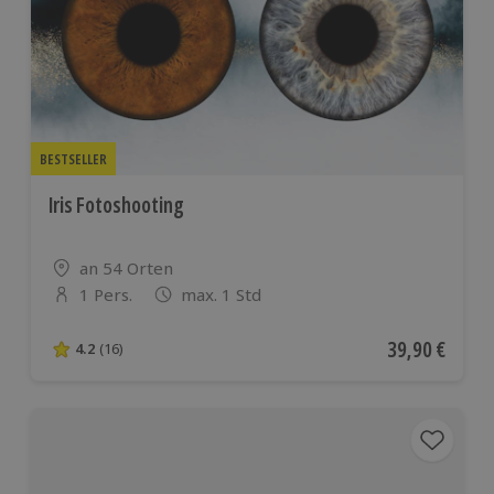
BESTSELLER
Iris Fotoshooting
Standort
an 54 Orten
1 Pers.
max. 1 Std
Anzahl der Teilnehmer
Aktueller Pre
39,90 €
4.2
(16)
4.2 von 5 Sternen basierend auf 16 Bewertungen