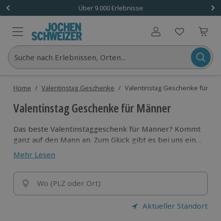
Über 9.000 Erlebnisse
Benutzerkonto
Suche nach Erlebnissen, Orten...
Home
/
Valentinstag Geschenke
/
Valentinstag Geschenke für Mä
Valentinstag Geschenke für Männer
Das beste Valentinstaggeschenk für Männer? Kommt
ganz auf den Mann an. Zum Glück gibt es bei uns eine
riesige Auswahl an tollen Erlebnisgeschenken. Vom
Mehr Lesen
gemeinsamen Trip im VW Bulli bis zum
Fallschirmsprung – hier wirst du fündig.
Wo (PLZ oder Ort)
Aktueller Standort