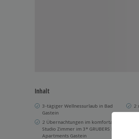
Inhalt
3-tägiger Wellnessurlaub in Bad
2 
Gastein
se
Ga
2 Übernachtungen im komfortablen
Studio Zimmer im 3* GRUBERS Hotel
Ea
Apartments Gastein
9: