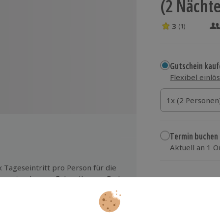
(2 Nächte
3
(1)
3 Sterne von 5 
Gutschein kauf
Flexibel einlö
1x (2 Personen)
1x (2 Personen
1x (2 Personen
Termin buchen
Aktuell an 1 O
Wähle im nächs
x Tageseintritt pro Person für die
parat gelegene Felsentherme Bad
504,90 €
stein
zzgl. Versand
(inkl.
rly Check-In/Late Check-Out: ab
00 Uhr/bis 19:00 Uhr (bei