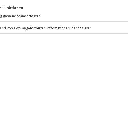
Verfügung gestellt.
Jochen Schweizer
GmbH
Mühldorfstraße 8
81671
München
eiten, außer an bundesweiten
litätsabgabe fallen Zusatzkosten
vor Ort zu begleichen)
.
Fr: 9-17 Uhr
www.b2b.jochen-schweizer.de/