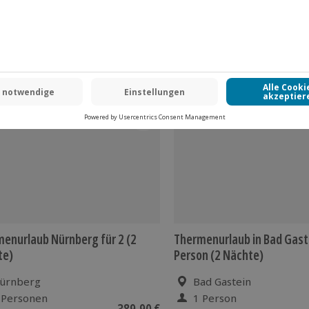
 CLUB DEAL
-15% CLUB DEAL
enurlaub Nürnberg für 2 (2
Thermenurlaub in Bad Gaste
te)
Person (2 Nächte)
ürnberg
Bad Gastein
 Personen
1 Person
389,90 €