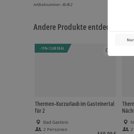
Artikelnummer
:
45452
Andere Produkte entdecken
-15% CLUB DEAL
-15%
Thermen-Kurzurlaub im Gasteinertal
Therm
für 2
Näch
Bad Gastein
N
2 Personen
2
569,90 €