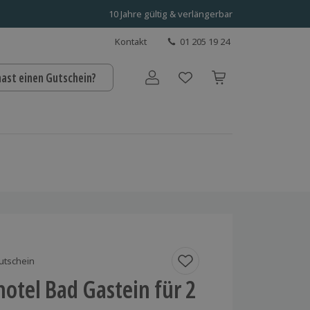
10 Jahre gültig & verlängerbar
Kontakt
01 205 19 24
hast einen Gutschein?
Benutzerkonto
utschein
otel Bad Gastein für 2