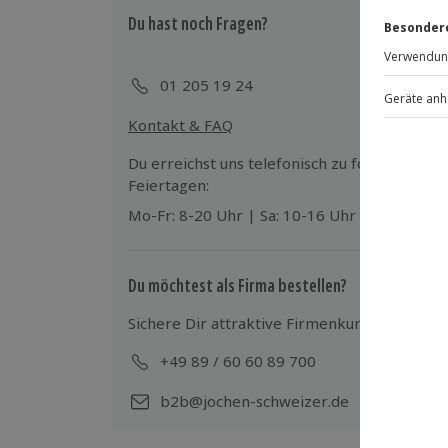
Wird gestellt: Bademäntel werden zur 
Du hast noch Fragen?
Teilnehmer
01 205 19 24
Gutschein gültig für 2 Personen
Kontakt & FAQ
Hinweis
Du erreichst uns telefonisch zu folgenden Z
Für die lokale Steuer und für die Mobi
Feiertagen:
pro Person/Nacht an (die Kosten sind 
Mo-Fr: 8-20 Uhr | Sa: 10-16 Uhr
Du möchtest als Firma bestellen?
Sichere Dir attraktive Firmenkunden Vorteile
+49 89 / 60 60 89 700
Mo-
b2b@jochen-schweizer.de