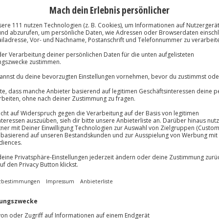
tsprechender Auslastung)
stenloser Parkplatz
Immer das rich
Große Auswahl, voll
Große Auswa
Über 9.000 Erle
lösung übertragbar.
Details
Volle Flexibil
-15%* Club Dea
Jeder Gutschein
Direktabzug 
Maximale Sic
Melde dich hie
10 Jahre gültig
stein. Dort erwartet euch ein
GRUBERS Hotel Apartments
meln. Das Herzstück der