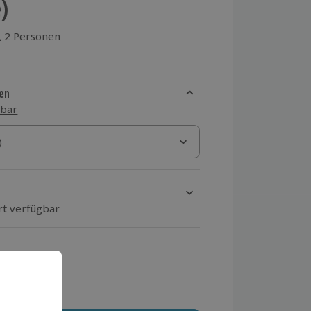
)
2 Personen
aus 1 Bewertungen
en
sbar
)
)
rt verfügbar
ten Schritt einen Termin aus
 MwSt.)