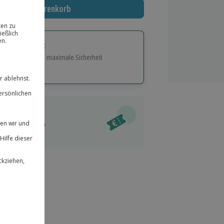
In den Warenkorb
tige Geschenk:
e Flexibilität und maximale Sicherheit
hl
bnisse.
ität
l verfügbar
 für alle Erlebnisse einlösbar.
im Warenkorb
herheit
r an
 & verlängerbar.