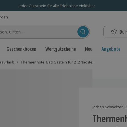
Jeder Gutschein für alle Erlebnisse einlösbar
erden
Du 
n...
Geschenkboxen
Wertgutscheine
Neu
Angebote
rzurlaub
/
Thermenhotel Bad Gastein für 2 (2 Nächte)
Jochen Schweizer G
Thermenh