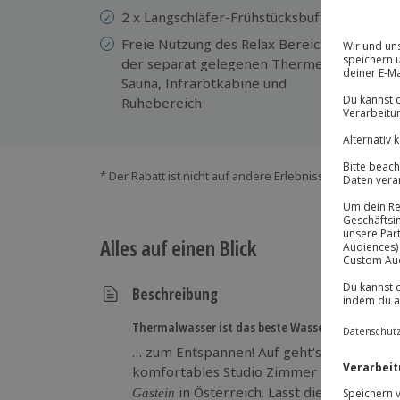
en
2 x Langschläfer-Frühstücksbuffet
Ko
Freie Nutzung des Relax Bereichs in
der separat gelegenen Therme mit
Sauna, Infrarotkabine und
Ruhebereich
* Der Rabatt ist nicht auf andere Erlebnisse bei der Ein
Alles auf einen Blick
Beschreibung
Thermalwasser ist das beste Wasser …
… zum Entspannen! Auf geht’s nach Bad Ga
komfortables Studio Zimmer im 3-Sterne
in Österreich. Lasst die Seele bau
Gastein