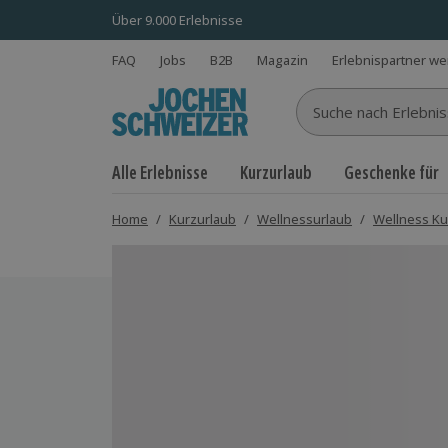
Über 9.000 Erlebnisse
FAQ
Jobs
B2B
Magazin
Erlebnispartner w
Suche nach Erlebnisse
Alle Erlebnisse
Kurzurlaub
Geschenke für
Home
/
Kurzurlaub
/
Wellnessurlaub
/
Wellness Ku
Bild 1 von 9