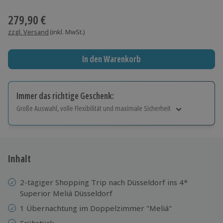
Wähle im nächsten Schritt einen Termin aus
279,90 €
zzgl. Versand
(inkl. MwSt.)
In den Warenkorb
Immer das richtige Geschenk:
Große Auswahl, volle Flexibilität und maximale Sicherheit
Große Auswahl
Über 9.000 Erlebnisse.
Volle Flexibilität
Jeder Gutschein für alle Erlebnisse einlösbar.
Inhalt
Maximale Sicherheit
10 Jahre gültig & verlängerbar.
2-tägiger Shopping Trip nach Düsseldorf ins 4*
Superior Meliá Düsseldorf
1 Übernachtung im Doppelzimmer "Meliá"
Frühstück