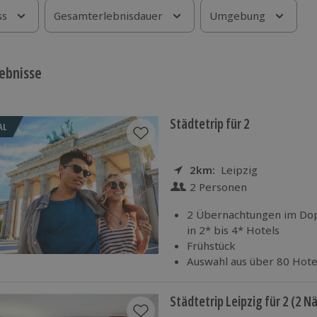
ss
Gesamterlebnisdauer
Umgebung
ebnisse
Städtetrip für 2
AL
2km:
Entfernung
Standort
Leipzig
2 Personen
Anzahl der Teilnehmer
2 Übernachtungen im D
in 2* bis 4* Hotels
Frühstück
Auswahl aus über 80 Hote
Städtetrip Leipzig für 2 (2 N