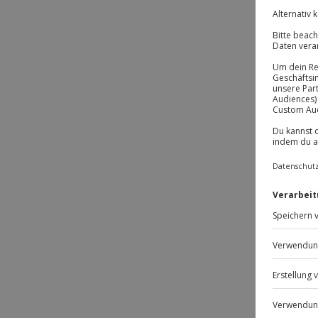
-1
Passt
-15% 