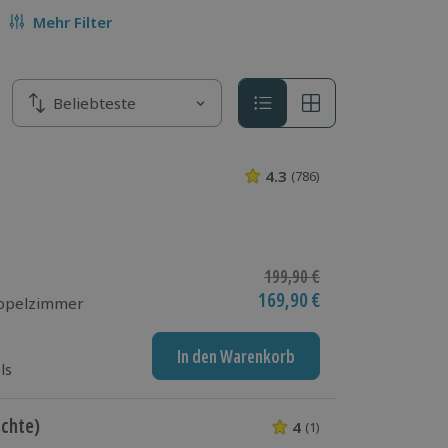
Mehr Filter
Sortieren nach
Beliebteste
Sortieren nach
4.3
(786)
4.3 von 5 Sterne
Ursprünglicher Preis
199,90 €
Aktueller Preis
169,90 €
oppelzimmer
In den Warenkorb
ls
ächte)
4
(1)
4 von 5 Sternen 