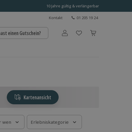
10 Jahre gültig & verlängerbar
Kontakt
01 205 19 24
hast einen Gutschein?
Benutzerkonto
Kartenansicht
r wen
Erlebniskategorie