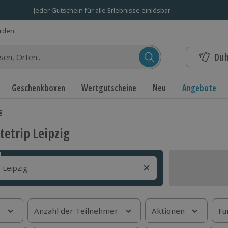
Jeder Gutschein für alle Erlebnisse einlösbar
erden
Du 
n...
Geschenkboxen
Wertgutscheine
Neu
Angebote
g
tetrip Leipzig
s
Anzahl der Teilnehmer
Aktionen
Fü