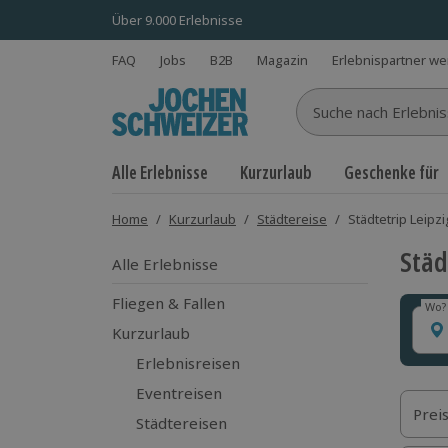
Über 9.000 Erlebnisse
FAQ
Jobs
B2B
Magazin
Erlebnispartner w
Suche nach Erlebnisse
Alle Erlebnisse
Kurzurlaub
Geschenke für
Home
/
Kurzurlaub
/
Städtereise
/
Städtetrip Leipzi
Städ
Alle Erlebnisse
Fliegen & Fallen
Wo?
Wo?
Kurzurlaub
Erlebnisreisen
Eventreisen
Prei
Städtereisen