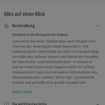
Alles auf einen Blick
Beschreibung
Eine Reise in die Metropole des Südens!
Lasst euch bei einer Städtereise nach Neapel vom
Charme der lebendigen Stadt begeistern. Die
süditalienische Hafenstadt am Golf von Neapel liegt
am Fuße des Vulkans Vesuvs und bietet ein Paradies
für Geschichts- und Kulturliebhaber. In eurem 4-
Sterne Hotel Una Hotels Napoli erlebt ihr echten
toskanischen Luxus und die wahre Atmosphäre des
neapolitanischen Lebens. Verbringt 2 gemütliche
Nächte und genießt eine große Auswahl am
Frühstücksbuffet. Im Anschluss seid ihr gestärkt, um
Mehr Lesen
die antike Stadt zu bewundern. Besichtigt die
beeindruckenden Paläste, Schlösser, Ruinen und
Kathedralen. Vergesst aber nicht, die beste Pizza
Die wichtigsten Infos