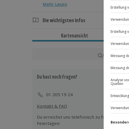
Mehr Lesen
Die wichtigsten Infos
Dauer
Kartenansicht
Gesamtdauer: ca. 1,5 Stunden
Reine Erlebnisdauer: ca. 1 Stunde
Karte in Großans
Verfügbarkeit / Termine
Ganzjährig zu bestimmten Terminen v
Du hast noch Fragen?
Teilnahmebedingungen
Mindestalter: 18 Jahre
01 205 19 24
Normale physische und psychische Ve
Kontakt & FAQ
Ausrüstung & Kleidung
Du erreichst uns telefonisch zu folgenden Z
Mitzubringen: bequemes Schuhwerk; 
Feiertagen:
Kleidung