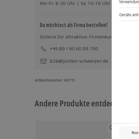
Mo-Fr: 8-20 Uhr | Sa: 10-16 Uhr
Teilnehmer
Gutschein gültig für 1 Person
Du möchtest als Firma bestellen?
Gruppengröße: 2-15 Personen
Sichere Dir attraktive Firmenkunden Vorteile
Hinweis
+49 89 / 60 60 89 700
Mo-
Die Tour ist auf Deutsch und Englisch 
b2b@jochen-schweizer.de
Artikelnummer
:
60715
Andere Produkte entdecken