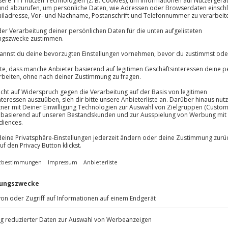
lösung übertragbar.
Details
Immer das rich
Große Auswahl, voll
Große Auswa
Über 9.000 Erle
Volle Flexibil
-15%* Club Dea
entdecken
Jeder Gutschein
Direktabzug 
r an der Neuhauser Straße. Euer
Maximale Sic
Melde dich hie
ng zur Altstadt – der perfekte
10 Jahre gültig
chen. Ihr erfahrt Spannendes
t drei außergewöhnliche Sorten.
m Hofbräuhaus oder dem Paulaner
erkultur. Das
aszinierende Brautechniken und
ests. Nutzt die zentrale Lage,
 echtes Highlight für alle