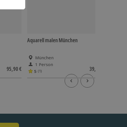
Aquarell malen München
DeepWOR
München
Mün
1 Person
1 Pe
95,90 €
39,90 €
5
(1)