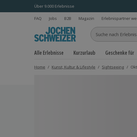
Über 9.000 Erlebnisse
FAQ
Jobs
B2B
Magazin
Erlebnispartner w
Suche nach Erlebnisse
Alle Erlebnisse
Kurzurlaub
Geschenke für
Home
/
Kunst, Kultur & Lifestyle
/
Sightseeing
/
Okt
Bild 1 von 5