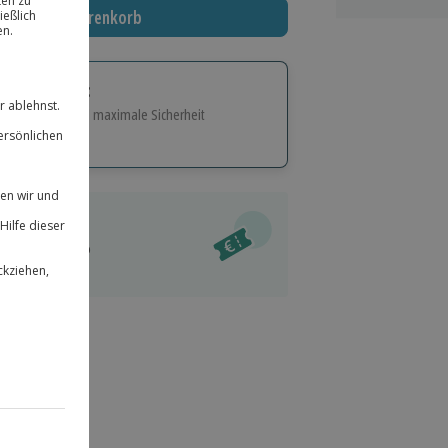
In den Warenkorb
tige Geschenk:
e Flexibilität und maximale Sicherheit
hl
bnisse.
ität
l verfügbar
 für alle Erlebnisse einlösbar.
im Warenkorb
herheit
r an
 & verlängerbar.