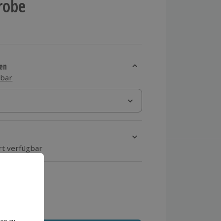
robe
en
sbar
rt verfügbar
ten Schritt einen Termin aus
 MwSt.)