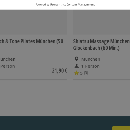
ch & Tone Pilates München (50
Shiatsu Massage München
Glockenbach (60 Min.)
ünchen
München
 Person
1 Person
21,90 €
5
(3)