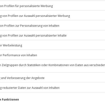
Listenansicht
© OpenStreetMaps
icht
erfügbar
Jochen Schweizer
GmbH
rfassung
Mühldorfstraße 8
81671
München
eiten, außer an bundesweiten
dem Wetter entsprechende