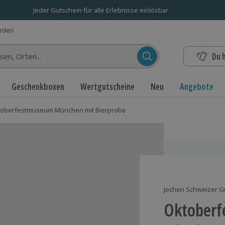
Jeder Gutschein für alle Erlebnisse einlösbar
erden
Du 
n...
Geschenkboxen
Wertgutscheine
Neu
Angebote
oberfestmuseum München mit Bierprobe
Jochen Schweizer G
Oktober