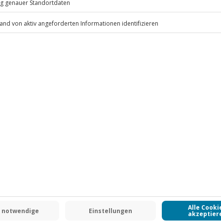
.
Fr: 9-17 Uhr
verfügbar
www.b2b.jochen-schweizer.de/
-15% CLUB DEAL