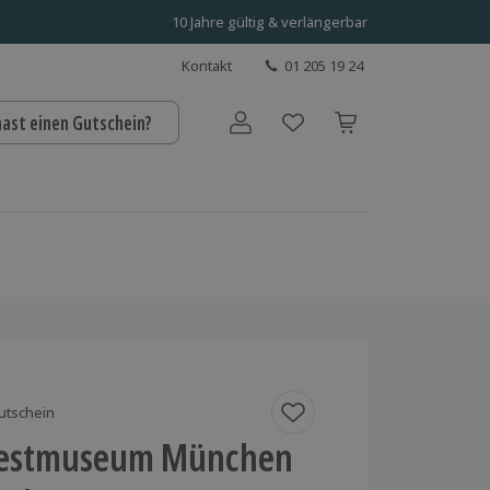
10 Jahre gültig & verlängerbar
Kontakt
01 205 19 24
hast einen Gutschein?
Benutzerkonto
utschein
festmuseum München