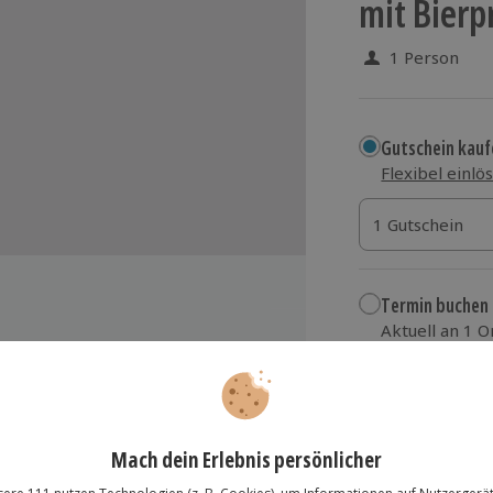
mit Bierp
1 Person
Gutschein kauf
Flexibel einlö
1 Gutschein
1 Gutschein
1 Gutschein
Termin buchen
Aktuell an 1 O
Wähle im nächs
55,90 €
n
zzgl. Versand
(inkl.