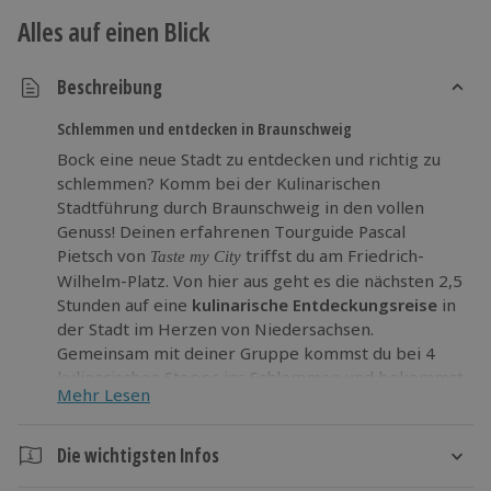
Alles auf einen Blick
Beschreibung
Schlemmen und entdecken in Braunschweig
Bock eine neue Stadt zu entdecken und richtig zu
schlemmen? Komm bei der Kulinarischen
Stadtführung durch Braunschweig in den vollen
Genuss! Deinen erfahrenen Tourguide Pascal
Pietsch von
triffst du am Friedrich-
Taste my City
Wilhelm-Platz. Von hier aus geht es die nächsten 2,5
Stunden auf eine
kulinarische Entdeckungsreise
in
der Stadt im Herzen von Niedersachsen.
Gemeinsam mit deiner Gruppe kommst du bei 4
kulinarischen Stopps ins Schlemmen und bekommst
Mehr Lesen
alles erklärt. Wow, einfach nur lecker! Dabei
kommst du auch bei den zentralen
Sehenswürdigkeiten Braunschweigs vorbei.
Die wichtigsten Infos
Gönn dir diese
perfekte Kombination aus