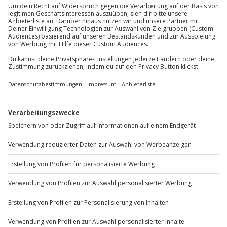
Du erreichst uns telefonisch zu folgenden Zeiten,
außer an bundesweiten Feiertagen:
Mo-Fr: 8-20 Uhr | Sa: 10-16 Uhr
Du möchtest als Firma bestellen?
Sichere Dir attraktive Firmenkunden Vorteile.
+49 89 / 60 60 89 700
Mo-Fr: 9-17 Uhr
b2b@jochen-schweizer.de
www.b2b.jochen-schweizer.de/
Artikelnummer
:
48687