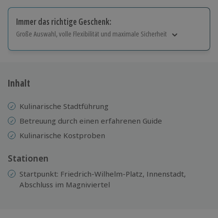
Immer das richtige Geschenk:
Große Auswahl, volle Flexibilität und maximale Sicherheit
Große Auswahl
Über 9.000 Erlebnisse.
Volle Flexibilität
Jeder Gutschein für alle Erlebnisse einlösbar.
Inhalt
Maximale Sicherheit
10 Jahre gültig & verlängerbar.
Kulinarische Stadtführung
Betreuung durch einen erfahrenen Guide
Kulinarische Kostproben
Stationen
Startpunkt: Friedrich-Wilhelm-Platz, Innenstadt,
Abschluss im Magniviertel