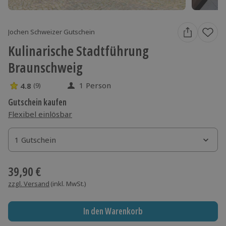
Jochen Schweizer Gutschein
Kulinarische Stadtführung
Braunschweig
1 Person
4.8
(9)
4.8 Sterne von 5 aus 9 Bewertungen
Gutschein kaufen
Flexibel einlösbar
1 Gutschein
1 Gutschein
1 Gutschein
39,90 €
zzgl. Versand
(inkl. MwSt.)
In den Warenkorb