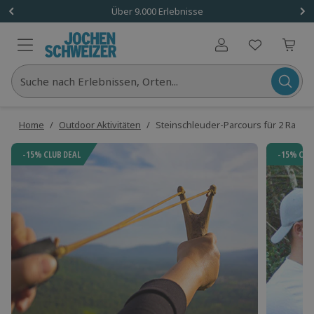
Über 9.000 Erlebnisse
Benutzerkonto
Suche nach Erlebnissen, Orten...
Home
/
Outdoor Aktivitäten
/
Steinschleuder-Parcours für 2 Raum 
-15% CLUB DEAL
-15% CLU