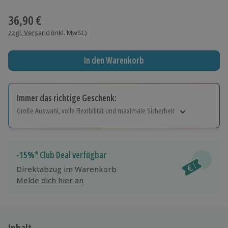
Wähle im nächsten Schritt einen Termin aus
36,90 €
zzgl. Versand
(inkl. MwSt.)
In den Warenkorb
Immer das richtige Geschenk:
Große Auswahl, volle Flexibilität und maximale Sicherheit
Große Auswahl
Über 9.000 Erlebnisse.
Volle Flexibilität
-15%* Club Deal verfügbar
Jeder Gutschein für alle Erlebnisse einlösbar.
Direktabzug im Warenkorb
Maximale Sicherheit
Melde dich hier an
10 Jahre gültig & verlängerbar.
Inhalt