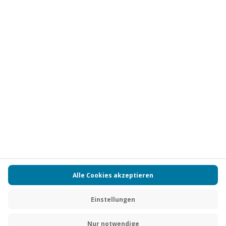
Vertrag widerrufen
FAQs
Kontakt
Zahlungsarten
Über uns
Magazin
Jobs
Partnerprogramm
Versand und Lieferung
Presse
AGB
Cookie Einstellungen
Datenschutz
Nutzungsbedingungen
Online-Marktplatz
Barrierefreiheit
Compliance
Impressum
RECHNUNG