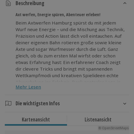
Beschreibung
Axt werfen, Energie spüren, Abenteuer erleben!
Beim Axtwerfen Hamburg spürst du mit jedem
Wurf neue Energie – und die Mischung aus Technik,
Präzision und Action lässt dich voll eintauchen. Auf
deiner eigenen Bahn rotieren große sowie kleine
Äxte und sogar Wurfmesser durch die Luft. Ganz
gleich, ob du zum ersten Mal wirfst oder schon
etwas Erfahrung hast: Ein erfahrener Coach zeigt
dir clevere Tricks und bringt mit spannenden
Wettkampfmodi und kreativen Spielideen echte
Abwechslung ins Erlebnis. Dank zentraler Lage in
Mehr Lesen
Hamburg-Barmbek seid ihr schnell da – ob mit dem
Auto oder den Öffis – und werft unabhängig vom
Wetter. Bereit, dich mal so richtig auszupowern?
Die wichtigsten Infos
Dann schnapp dir ein paar Freunde und erlebt beim
Dauer
Axtwerfen Hamburg euer ganz persönliches
Kartenansicht
Listenansicht
Abenteuer!
Ca. 1,5 Stunden
© OpenStreetMaps