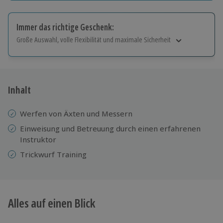
Immer das richtige Geschenk:
Große Auswahl, volle Flexibilität und maximale Sicherheit
Große Auswahl
Über 9.000 Erlebnisse.
Volle Flexibilität
Jeder Gutschein für alle Erlebnisse einlösbar.
Inhalt
Maximale Sicherheit
10 Jahre gültig & verlängerbar.
Werfen von Äxten und Messern
Einweisung und ​​Betreuung durch einen erfahrenen
Instruktor
Trickwurf Training
Alles auf einen Blick