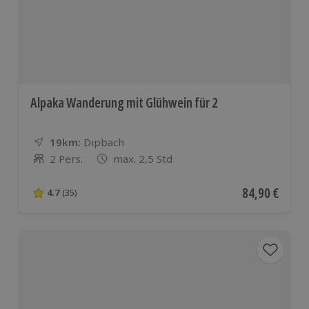
Alpaka Wanderung mit Glühwein für 2
19km:
Entfernung
Standort
Dipbach
2 Pers.
max. 2,5 Std
Anzahl der Teilnehmer
Aktueller Pre
84,90 €
4.7
(35)
4.7 von 5 Sternen basierend auf 35 Bewertungen