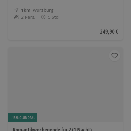
1km:
Entfernung
Standort
Würzburg
2 Pers.
5 Std
Anzahl der Teilnehmer
Aktueller Preis
249,90 €
-15% CLUB DEAL
Romantikwochenende für 2 (1 Nacht)