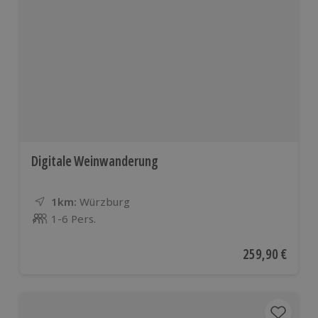
Digitale Weinwanderung
1km:
Entfernung
Standort
Würzburg
1-6 Pers.
Anzahl der Teilnehmer
Aktueller Preis
259,90 €