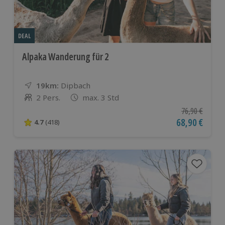
DEAL
Alpaka Wanderung für 2
19km:
Entfernung
Standort
Dipbach
2 Pers.
max. 3 Std
Anzahl der Teilnehmer
Ursprünglicher
76,90 €
Aktueller Pre
68,90 €
4.7
(418)
4.7 von 5 Sternen basierend auf 418 Bewertungen