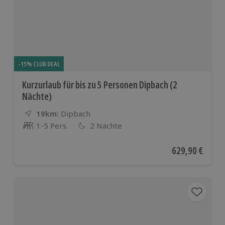
-15% CLUB DEAL
Kurzurlaub für bis zu 5 Personen Dipbach (2
Nächte)
19km:
Entfernung
Standort
Dipbach
1-5 Pers.
2 Nächte
Anzahl der Teilnehmer
Aktueller Preis
629,90 €