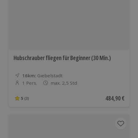
Hubschrauber fliegen für Beginner (30 Min.)
16km:
Entfernung
Standort
Giebelstadt
1 Pers.
max. 2,5 Std
Anzahl der Teilnehmer
Aktueller Preis
484,90 €
5
(3)
5 von 5 Sternen basierend auf 3 Bewertungen