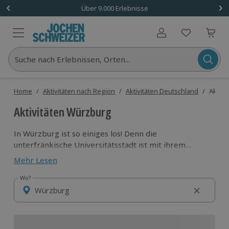
Über 9.000 Erlebnisse
Benutzerkonto
Suche nach Erlebnissen, Orten...
Home
/
Aktivitäten nach Region
/
Aktivitäten Deutschland
/
Aktivi
Aktivitäten Würzburg
In Würzburg ist so einiges los! Denn die
unterfränkische Universitätsstadt ist mit ihrem
aktiven und vielfältigen Freizeitangebot der
Mehr Lesen
Anziehungspunkt für Jung und Alt. Also steige aufs
Segway, in den Ferrari oder in den Helikopter und
Wo?
Wo?
erkunde die Stadt am Main sowie das Umland einmal
aus einer anderen Perspektive!