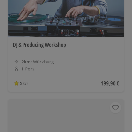
DJ & Producing Workshop
2km:
Entfernung
Standort
Würzburg
1 Pers.
Anzahl der Teilnehmer
Aktueller Preis
199,90 €
5
(3)
5 von 5 Sternen basierend auf 3 Bewertungen