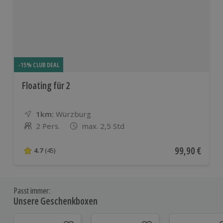
-15% CLUB DEAL
Floating für 2
1km:
Entfernung
Standort
Würzburg
2 Pers.
max. 2,5 Std
Anzahl der Teilnehmer
Aktueller Pre
99,90 €
4.7
(45)
4.7 von 5 Sternen basierend auf 45 Bewertungen
Passt immer:
Unsere Geschenkboxen