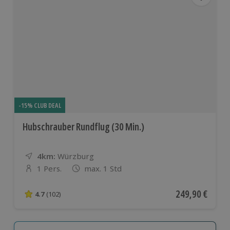
-15% CLUB DEAL
Hubschrauber Rundflug (30 Min.)
4km:
Entfernung
Standort
Würzburg
1 Pers.
max. 1 Std
Anzahl der Teilnehmer
Aktueller Preis
249,90 €
4.7
(102)
4.7 von 5 Sternen basierend auf 102 Bewertungen