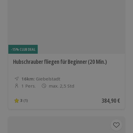
-15% CLUB DEAL
Hubschrauber fliegen für Beginner (20 Min.)
16km:
Entfernung
Standort
Giebelstadt
1 Pers.
max. 2,5 Std
Anzahl der Teilnehmer
Aktueller Preis
384,90 €
3
(1)
3 von 5 Sternen basierend auf 1 Bewertungen