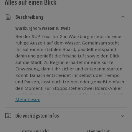
Alles auf einen Blick
Beschreibung
Würzburg vom Wasser zu zweit
Bei der SUP Tour für 2 in Würzburg erlebt ihr eine
ruhige Auszeit auf dem Wasser. Gemeinsam steht
ihr auf einem stabilen Board, paddelt entspannt
dahin und genießt die frische Luft sowie den Blick
auf die Stadt. Zu Beginn erhaltet ihr eine kurze
Einweisung, damit ihr sicher und entspannt starten
könnt. Danach entscheidet ihr selbst über Tempo
und Pausen, lasst euch treiben oder genießt einfach
den Moment. Für Stopps stehen zwei Board-Anker
zur Verfügung, die sich auch gut für ein Picknick auf
Mehr Lesen
dem Wasser eignen. Persönliche Gegenstände
bleiben im Drybag trocken, Getränke und Snacks in
der Kühlbox angenehm kühl. So wird die SUP Tour
Die wichtigsten Infos
in Würzburg zu einer unkomplizierten
Dauer
Freizeitaktivität für zwei Personen, bei der
Kartenansicht
Listenansicht