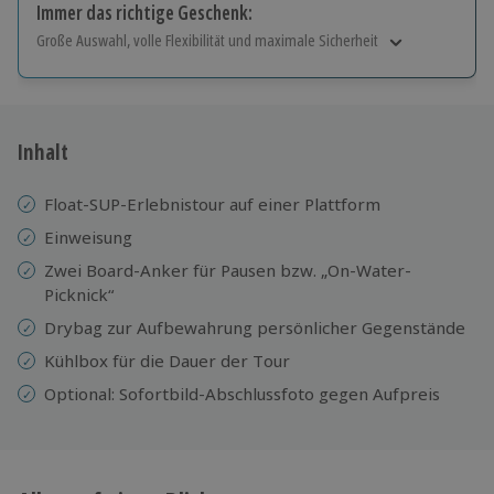
Immer das richtige Geschenk:
Große Auswahl, volle Flexibilität und maximale Sicherheit
Große Auswahl
Über 9.000 Erlebnisse.
Volle Flexibilität
Jeder Gutschein für alle Erlebnisse einlösbar.
Inhalt
Maximale Sicherheit
10 Jahre gültig & verlängerbar.
Float-SUP-Erlebnistour auf einer Plattform
Einweisung
Zwei Board-Anker für Pausen bzw. „On-Water-
Picknick“
Drybag zur Aufbewahrung persönlicher Gegenstände
Kühlbox für die Dauer der Tour
Optional: Sofortbild-Abschlussfoto gegen Aufpreis