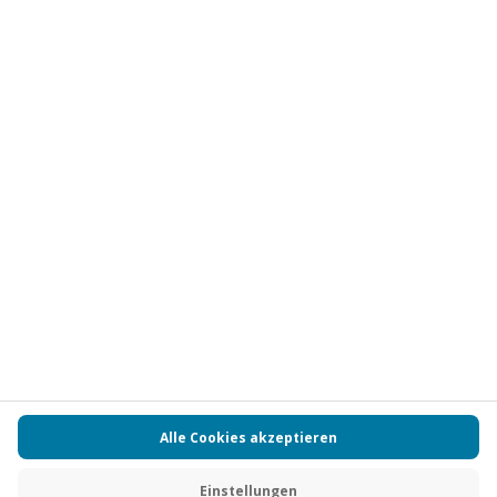
Abonnieren
Vertrag widerrufen
FAQs
Kontakt
Zahlungsarten
Über uns
Magazin
Jobs
Partnerprogramm
Versand und Lieferung
Presse
AGB
Cookie Einstellungen
Datenschutz
Nutzungsbedingungen
Online-Marktplatz
Barrierefreiheit
Compliance
Impressum
RECHNUNG