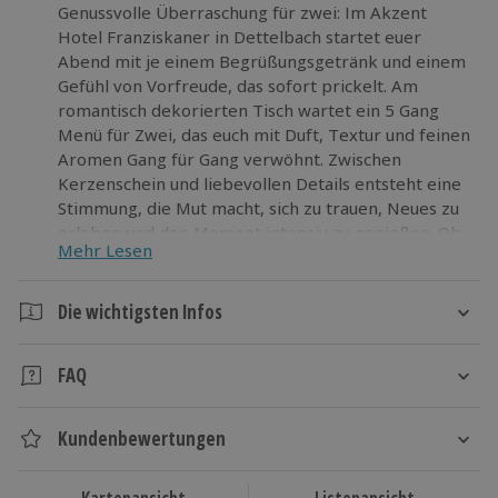
Genussvolle Überraschung für zwei: Im Akzent
Hotel Franziskaner in Dettelbach startet euer
Abend mit je einem Begrüßungsgetränk und einem
Gefühl von Vorfreude, das sofort prickelt. Am
romantisch dekorierten Tisch wartet ein 5 Gang
Menü für Zwei, das euch mit Duft, Textur und feinen
Aromen Gang für Gang verwöhnt. Zwischen
Kerzenschein und liebevollen Details entsteht eine
Stimmung, die Mut macht, sich zu trauen, Neues zu
erleben und den Moment intensiv zu genießen. Ob
Mehr Lesen
Jahrestag, besonderer Anlass oder spontanes
Abenteuer im Alltag: Dieses Dinner ist
außergewöhnlich persönlich. Macht euch bereit und
Die wichtigsten Infos
nehmt an diesem romantischen Erlebnis teil!
Dauer
FAQ
Ca. 2 Stunden
Darfst Du Haustiere mitbringen?
Kundenbewertungen
Ja, gegen eine Gebühr von 25,00 Euro pro Aufenthalt
Verfügbarkeit / Termine
kannst Du Deinen Hund gerne mitbringen.
Ganzjährig zu bestimmten Terminen verfügbar
Gibt es ein vegetarisches Menü?