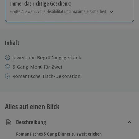
Immer das richtige Geschenk:
Große Auswahl, volle Flexibilität und maximale Sicherheit
Große Auswahl
Über 9.000 Erlebnisse.
Volle Flexibilität
Jeder Gutschein für alle Erlebnisse einlösbar.
Inhalt
Maximale Sicherheit
10 Jahre gültig & verlängerbar.
Jeweils ein Begrüßungsgetränk
5-Gang-Menü für Zwei
Romantische Tisch-Dekoration
Alles auf einen Blick
Beschreibung
Romantisches 5 Gang Dinner zu zweit erleben