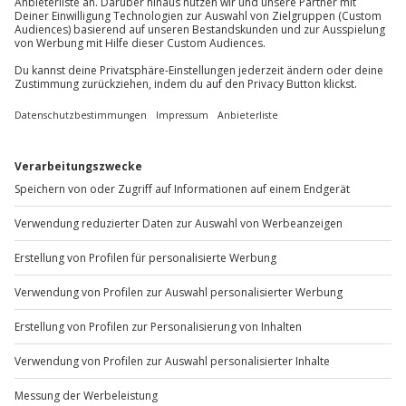
Du möchtest als Firma bestellen?
Sichere Dir attraktive Firmenkunden Vorteile.
+49 89 / 60 60 89 700
Mo-Fr: 9-17 Uhr
b2b@jochen-schweizer.de
www.b2b.jochen-schweizer.de/
Artikelnummer
:
18483
Andere Produkte entdecken