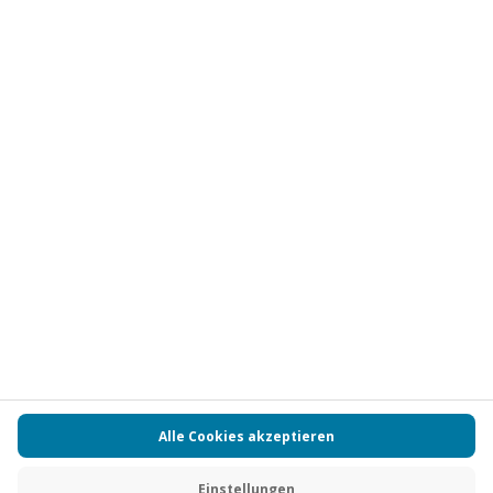
Abonnieren
Vertrag widerrufen
FAQs
Kontakt
Zahlungsarten
Über uns
Magazin
Jobs
Partnerprogramm
Versand und Lieferung
Presse
AGB
Cookie Einstellungen
Datenschutz
Nutzungsbedingungen
Online-Marktplatz
Barrierefreiheit
Compliance
Impressum
RECHNUNG