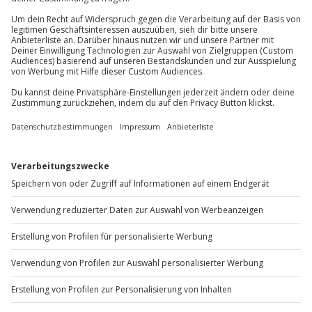
Du erreichst uns telefonisch zu folgenden Zeiten,
außer an bundesweiten Feiertagen:
Mo-Fr: 8-20 Uhr | Sa: 10-16 Uhr
Du möchtest als Firma bestellen?
Sichere Dir attraktive Firmenkunden Vorteile.
+49 89 / 60 60 89 700
Mo-Fr: 9-17 Uhr
b2b@jochen-schweizer.de
www.b2b.jochen-schweizer.de/
Artikelnummer
:
46314