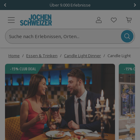
Über 9.000 Erlebnisse
Benutzerkonto
Suche nach Erlebnissen, Orten...
Home
/
Essen & Trinken
/
Candle Light Dinner
/
Candle Light Dinn
-15% CLUB DEAL
-15% CLU