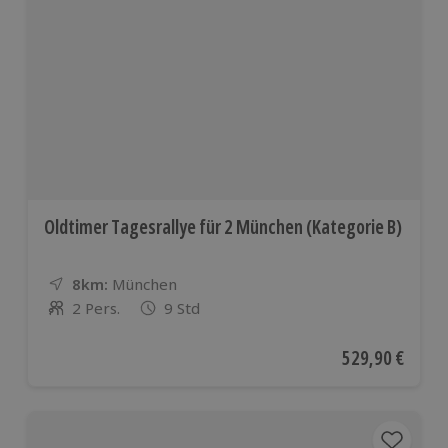
Oldtimer Tagesrallye für 2 München (Kategorie B)
8km:
Entfernung
Standort
München
2 Pers.
9 Std
Anzahl der Teilnehmer
Aktueller Preis
529,90 €