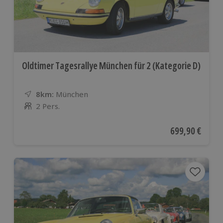
Oldtimer Tagesrallye München für 2 (Kategorie D)
8km:
Entfernung
Standort
München
2 Pers.
Anzahl der Teilnehmer
Aktueller Preis
699,90 €