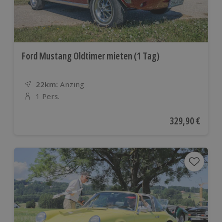
Ford Mustang Oldtimer mieten (1 Tag)
22km:
Entfernung
Standort
Anzing
1 Pers.
Anzahl der Teilnehmer
Aktueller Preis
329,90 €