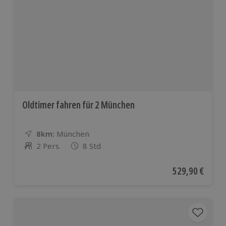
Oldtimer fahren für 2 München
8km:
Entfernung
Standort
München
2 Pers.
8 Std
Anzahl der Teilnehmer
Aktueller Preis
529,90 €