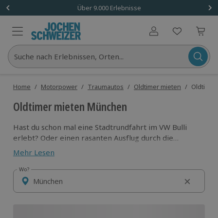
Über 9.000 Erlebnisse
Benutzerkonto
Suche nach Erlebnissen, Orten...
Home
/
Motorpower
/
Traumautos
/
Oldtimer mieten
/
Oldtimer
Oldtimer mieten München
Hast du schon mal eine Stadtrundfahrt im VW Bulli
erlebt? Oder einen rasanten Ausflug durch die
bayerische Landschaft mit dem Ford Mustang? Hast
Mehr Lesen
du dich jemals gefragt, wie es sich anfühlt, einen
echten Oldtimer Traktor zu fahren? Dann solltest du
Wo?
Wo?
das Abenteuer wagen, einen Oldtimer mieten und in
München auf Unternehmungstour fahren!