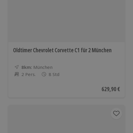
Oldtimer Chevrolet Corvette C1 für 2 München
8km:
Entfernung
Standort
München
2 Pers.
8 Std
Anzahl der Teilnehmer
Aktueller Preis
629,90 €