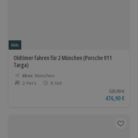
DEAL
Oldtimer fahren für 2 München (Porsche 911
Targa)
8km:
Entfernung
Standort
München
2 Pers.
8 Std
Anzahl der Teilnehmer
Ursprünglicher P
529,90 €
Aktueller Preis
476,90 €