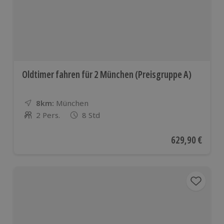
Oldtimer fahren für 2 München (Preisgruppe A)
8km:
Entfernung
Standort
München
2 Pers.
8 Std
Anzahl der Teilnehmer
Aktueller Preis
629,90 €