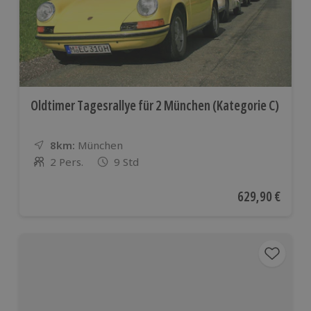
Oldtimer Tagesrallye für 2 München (Kategorie C)
8km:
Entfernung
Standort
München
2 Pers.
9 Std
Anzahl der Teilnehmer
Aktueller Preis
629,90 €