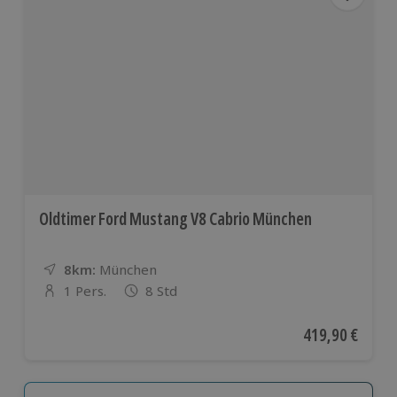
Oldtimer Ford Mustang V8 Cabrio München
8km:
Entfernung
Standort
München
1 Pers.
8 Std
Anzahl der Teilnehmer
Aktueller Preis
419,90 €