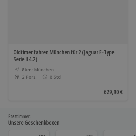
Oldtimer fahren München für 2 (Jaguar E-Type
Serie II 4.2)
8km:
Entfernung
Standort
München
2 Pers.
8 Std
Anzahl der Teilnehmer
Aktueller Preis
629,90 €
Passt immer:
Unsere Geschenkboxen