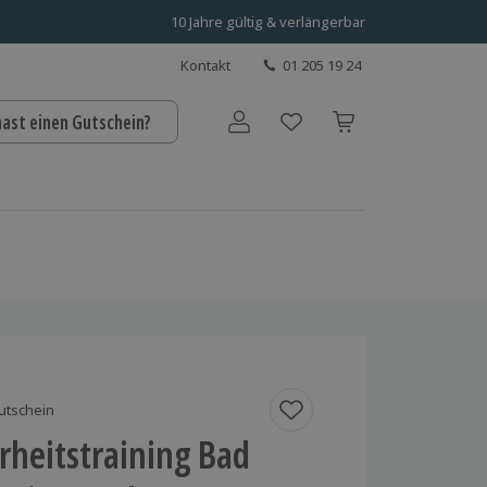
10 Jahre gültig & verlängerbar
Kontakt
01 205 19 24
hast einen Gutschein?
Benutzerkonto
utschein
rheitstraining Bad