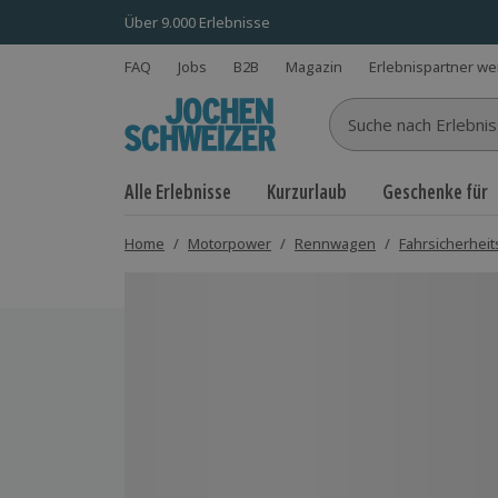
Über 9.000 Erlebnisse
FAQ
Jobs
B2B
Magazin
Erlebnispartner w
Suche nach Erlebnisse
Alle Erlebnisse
Kurzurlaub
Geschenke für
Home
/
Motorpower
/
Rennwagen
/
Fahrsicherheit
Bild 1 von 6