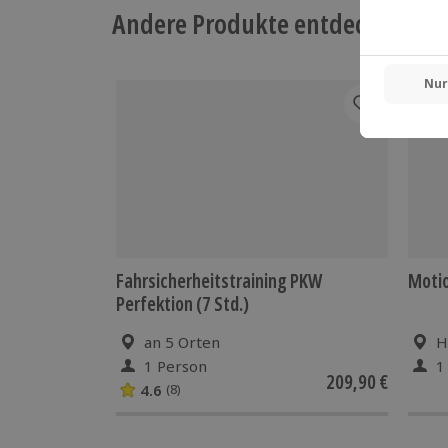
Andere Produkte entdecken
-15%
Fahrsicherheitstraining PKW
Motio
Perfektion (7 Std.)
an 5 Orten
H
1 Person
1
209,90 €
4.6
(8)