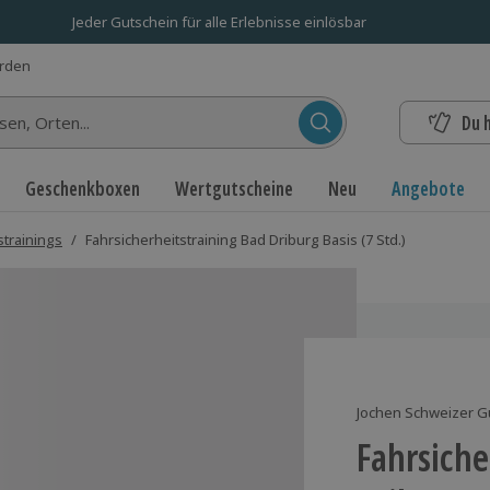
Jeder Gutschein für alle Erlebnisse einlösbar
erden
Du 
n...
Geschenkboxen
Wertgutscheine
Neu
Angebote
strainings
/
Fahrsicherheitstraining Bad Driburg Basis (7 Std.)
Jochen Schweizer G
Fahrsiche