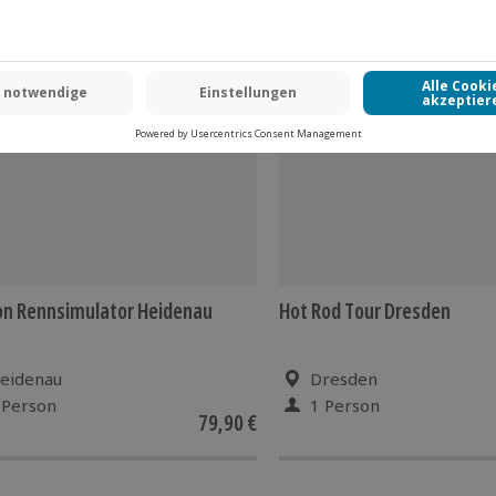
 CLUB DEAL
n Rennsimulator Heidenau
Hot Rod Tour Dresden
eidenau
Dresden
 Person
1 Person
79,90 €