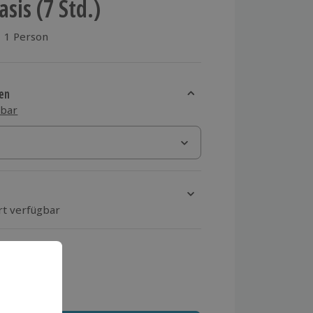
sis (7 Std.)
1 Person
aus 1 Bewertungen
en
sbar
rt verfügbar
ten Schritt einen Termin aus
 MwSt.)