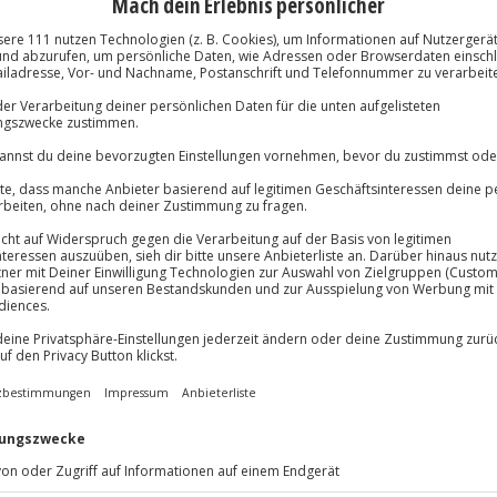
Immer das rich
Große Auswahl, voll
lösung übertragbar.
Details
Große Auswa
Über 9.000 Erle
Volle Flexibil
-15%* Club Dea
Jeder Gutschein
Direktabzug 
Maximale Sic
Melde dich hie
10 Jahre gültig
erheitstraining in Bad Driburg.
eder zu gefährlichen
 bestimmt, wie man auf Blitzeis
glichkeit zu üben hast du im
tet das richtige Handeln in
trecke Bilster Berg absolvierst