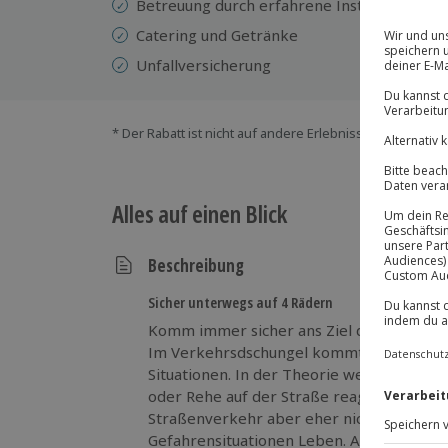
Betreuung durch erfahrene Instruktoren
Catering und Getränke
Unfallversicherung
* Der Rabatt ist nicht auf andere Erlebnisse bei der Ein
Alles auf einen Blick
Beschreibung
Sicher unterwegs auf 4 Rädern
Komm immer sicher ans Ziel dank Fahrsich
Im Verkehrsdschungel kommt es immer wi
Situationen. In der Theorie weißt du zwar
oder Rehe auf der Straße reagiert, die Mö
Straßenverkehr aber eher nicht. Dabei ret
Gefahrensituationen Leben. Auf der Renns