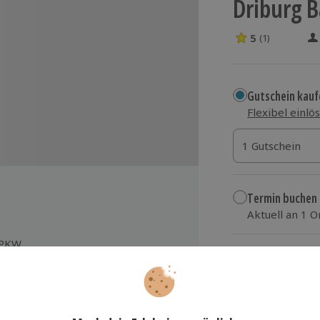
Driburg Ba
5
(1)
5 Sterne von 5 
Gutschein kauf
Flexibel einlö
1 Gutschein
1 Gutschein
1 Gutschein
Termin buchen
Aktuell an 1 O
Wähle im nächs
 PKW
209,90 €
ertes lenken und bremsen,
zzgl. Versand
(inkl.
hwindigkeit