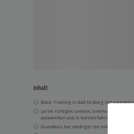
Inhalt
Basis-Training in Bad Driburg mit eigenem
Lerne richtiges Lenken, bremsen, kombini
ausweichen und in Kurven fahren
Grundkurs bei niedriger bis mittlerer Gesc