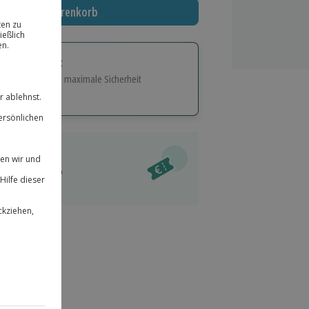
In den Warenkorb
tige Geschenk:
e Flexibilität und maximale Sicherheit
hl
bnisse.
ität
l verfügbar
 für alle Erlebnisse einlösbar.
im Warenkorb
herheit
r an
 & verlängerbar.