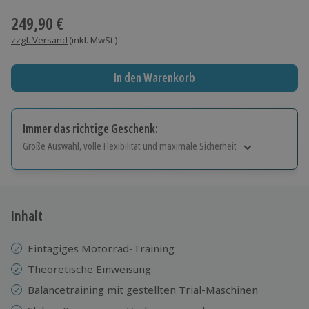
249,90 €
zzgl. Versand
(inkl. MwSt.)
In den Warenkorb
Immer das richtige Geschenk:
Große Auswahl, volle Flexibilität und maximale Sicherheit
Große Auswahl
Über 9.000 Erlebnisse.
Volle Flexibilität
Jeder Gutschein für alle Erlebnisse einlösbar.
Inhalt
Maximale Sicherheit
10 Jahre gültig & verlängerbar.
Eintägiges Motorrad-Training
Theoretische Einweisung
Balancetraining mit gestellten Trial-Maschinen