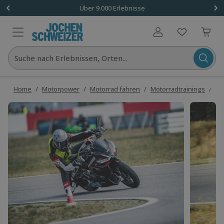
Über 9.000 Erlebnisse
Benutzerkonto
Suche nach Erlebnissen, Orten...
Home
/
Motorpower
/
Motorrad fahren
/
Motorradtrainings
/
Mo