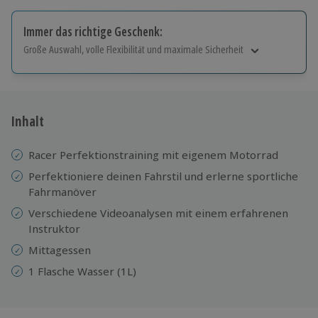
Immer das richtige Geschenk:
Große Auswahl, volle Flexibilität und maximale Sicherheit
Große Auswahl
Über 9.000 Erlebnisse.
Volle Flexibilität
Jeder Gutschein für alle Erlebnisse einlösbar.
Inhalt
Maximale Sicherheit
10 Jahre gültig & verlängerbar.
Racer Perfektionstraining mit eigenem Motorrad
Perfektioniere deinen Fahrstil und erlerne sportliche
Fahrmanöver
Verschiedene Videoanalysen mit einem erfahrenen
Instruktor
Mittagessen
1 Flasche Wasser (1L)