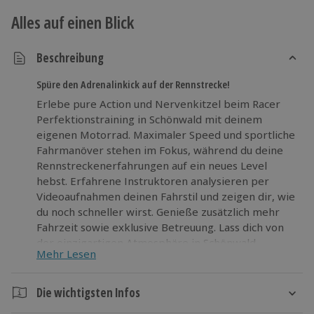
Alles auf einen Blick
Beschreibung
Spüre den Adrenalinkick auf der Rennstrecke!
Erlebe pure Action und Nervenkitzel beim Racer
Perfektionstraining in Schönwald mit deinem
eigenen Motorrad. Maximaler Speed und sportliche
Fahrmanöver stehen im Fokus, während du deine
Rennstreckenerfahrungen auf ein neues Level
hebst. Erfahrene Instruktoren analysieren per
Videoaufnahmen deinen Fahrstil und zeigen dir, wie
du noch schneller wirst. Genieße zusätzlich mehr
Fahrzeit sowie exklusive Betreuung. Lass dich von
der einzigartigen Atmosphäre in Schönwald
Mehr Lesen
begeistern und wachse über dich hinaus! Erlebe
pure Action und Nervenkitzel beim Racer
Perfektionstraining in Schönwald mit deinem
Die wichtigsten Infos
eigenen Motorrad. Hebe deinen Fahrstil auf ein